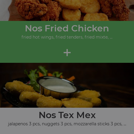
Nos Fried Chicken
fried hot wings, fried tenders, fried mixte, ...
+
Nos Tex Mex
jalapenos 3 pcs, nuggets 3 pcs, mozzarella sticks 3 pcs, ...