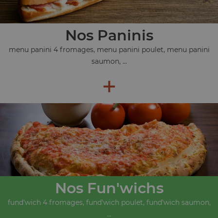
Nos Paninis
menu panini 4 fromages, menu panini poulet, menu panini
saumon, ...
+
Nos Fun'wichs
fund'wich 4 fromages, fund'wich poulet, fund'wich saumon,
...