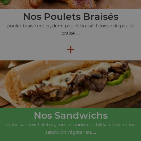
Nos Poulets Braisés
poulet braisé entier, demi poulet braisé, 1 cuisse de poulet
braisé, ...
+
Nos Sandwichs
menu sandwich kebab, menu sandwich chikka curry, menu
sandwich végétarien, ...