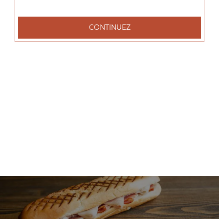
+
CONTINUEZ
Nos Salades
salade tenders, salade chèvre chaud, salade parisienne, ...
+