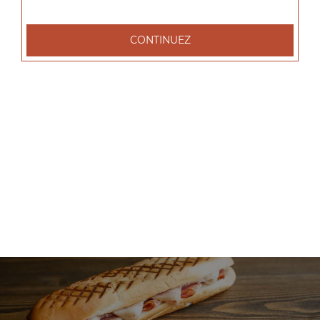
+
CONTINUEZ
Nos Salades
salade tenders, salade chèvre chaud, salade parisienne, ...
+