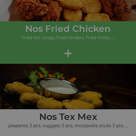
Nos Fried Chicken
fried hot wings, fried tenders, fried mixte, ...
+
Nos Tex Mex
jalapenos 3 pcs, nuggets 3 pcs, mozzarella sticks 3 pcs, ...