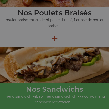
Nos Poulets Braisés
poulet braisé entier, demi poulet braisé, 1 cuisse de poulet
braisé, ...
+
Nos Sandwichs
menu sandwich kebab, menu sandwich chikka curry, menu
sandwich végétarien, ...