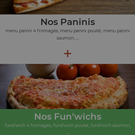
Nos Paninis
menu panini 4 fromages, menu panini poulet, menu panini
saumon, ...
+
Nos Fun'wichs
fund'wich 4 fromages, fund'wich poulet, fund'wich saumon,
...