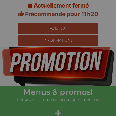
Actuellement fermé
Précommande pour 11h20
AVIS (30)
INFORMATIONS
Menus & promos!
Retrouvez ici tous nos menus et promotions!
+