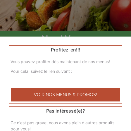
Nos Wraps
menu wrap tenders, menu wrap tenders steak
Profitez-en!!!
+
Vous pouvez profiter dès maintenant de nos menus!
Pour cela, suivez le lien suivant :
VOIR NOS MENUS & PROMOS!
Pas intéressé(e)?
Nos Tacos
Ce n'est pas grave, nous avons plein d'autres produits
pour vous!