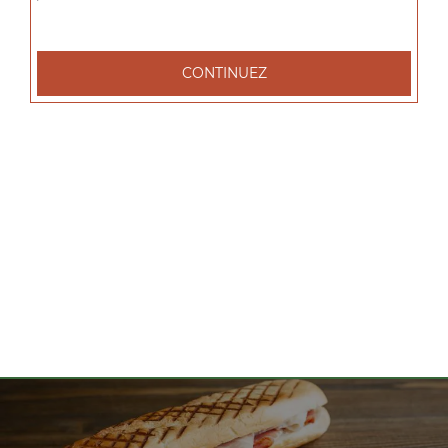
tacos l 1 viande, tacos xl 2 viandes, tacos xxl 3 viandes, ...
+
CONTINUEZ
Nos Salades
salade tenders, salade chèvre chaud, salade parisienne, ...
+