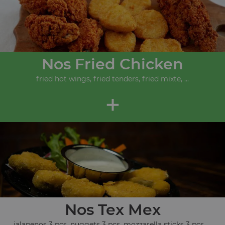
Nos Fried Chicken
fried hot wings, fried tenders, fried mixte, ...
+
Nos Tex Mex
jalapenos 3 pcs, nuggets 3 pcs, mozzarella sticks 3 pcs, ...