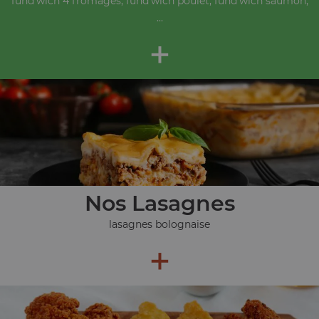
fund'wich 4 fromages, fund'wich poulet, fund'wich saumon,
...
+
Nos Lasagnes
lasagnes bolognaise
+