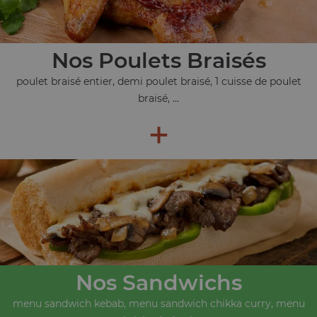
Nos Poulets Braisés
poulet braisé entier, demi poulet braisé, 1 cuisse de poulet
braisé, ...
+
Nos Sandwichs
menu sandwich kebab, menu sandwich chikka curry, menu