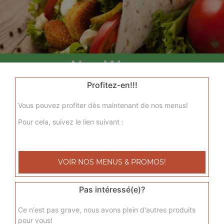
Nos Wraps
menu wrap tenders, menu wrap tenders steak
Profitez-en!!!
+
Vous pouvez profiter dès maintenant de nos menus!
Pour cela, suivez le lien suivant :
VOIR NOS MENUS & PROMOS!
Pas intéressé(e)?
Nos Tacos
Ce n'est pas grave, nous avons plein d'autres produits
pour vous!