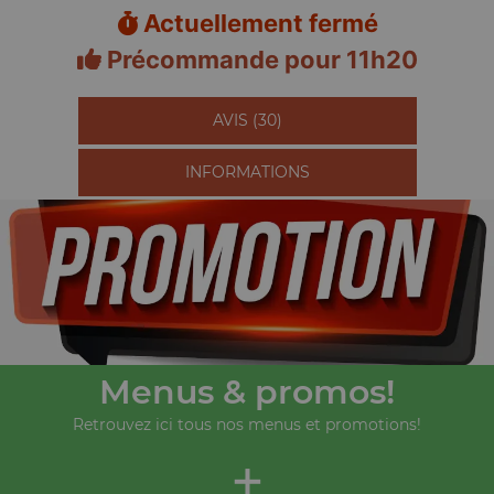
Actuellement fermé
Précommande pour 11h20
AVIS (30)
INFORMATIONS
Menus & promos!
Retrouvez ici tous nos menus et promotions!
+