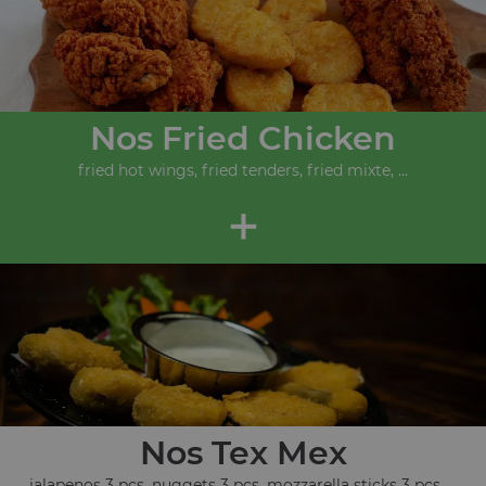
Nos Fried Chicken
fried hot wings, fried tenders, fried mixte, ...
+
Nos Tex Mex
jalapenos 3 pcs, nuggets 3 pcs, mozzarella sticks 3 pcs, ...