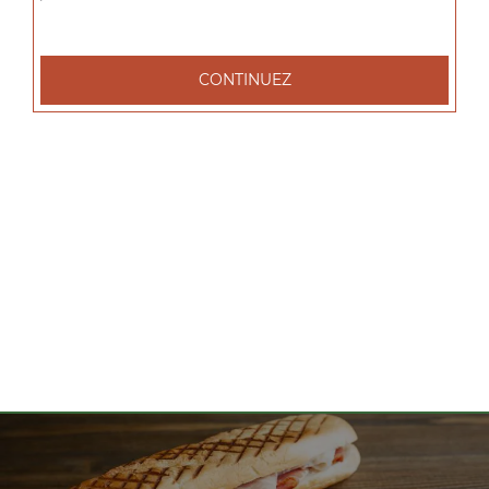
tacos l 1 viande, tacos xl 2 viandes, tacos xxl 3 viandes, ...
+
CONTINUEZ
Nos Salades
salade tenders, salade chèvre chaud, salade parisienne, ...
+