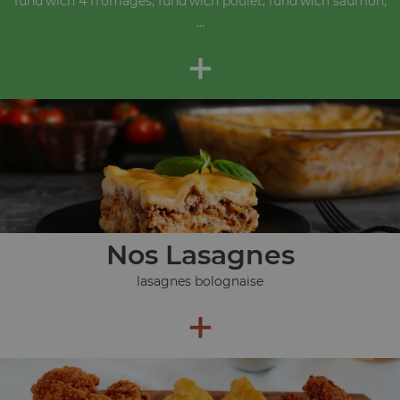
fund'wich 4 fromages, fund'wich poulet, fund'wich saumon,
...
+
Nos Lasagnes
lasagnes bolognaise
+