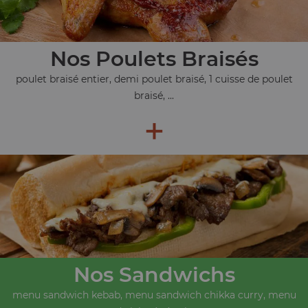
Nos Poulets Braisés
poulet braisé entier, demi poulet braisé, 1 cuisse de poulet
braisé, ...
+
Nos Sandwichs
menu sandwich kebab, menu sandwich chikka curry, menu