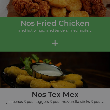
Nos Fried Chicken
fried hot wings, fried tenders, fried mixte, ...
+
Nos Tex Mex
jalapenos 3 pcs, nuggets 3 pcs, mozzarella sticks 3 pcs, ...