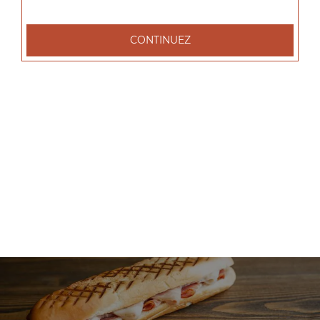
+
CONTINUEZ
Nos Salades
salade tenders, salade chèvre chaud, salade parisienne, ...
+