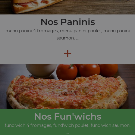
Nos Paninis
menu panini 4 fromages, menu panini poulet, menu panini
saumon, ...
+
Nos Fun'wichs
fund'wich 4 fromages, fund'wich poulet, fund'wich saumon,
...