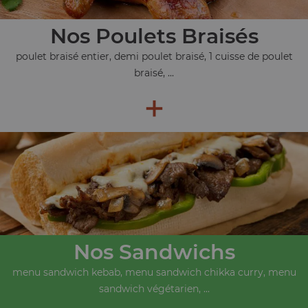
Nos Poulets Braisés
poulet braisé entier, demi poulet braisé, 1 cuisse de poulet
braisé, ...
+
Nos Sandwichs
menu sandwich kebab, menu sandwich chikka curry, menu
sandwich végétarien, ...