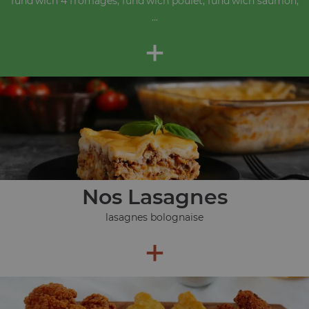
fund'wich 4 fromages, fund'wich poulet, fund'wich saumon,
...
+
Nos Lasagnes
lasagnes bolognaise
+