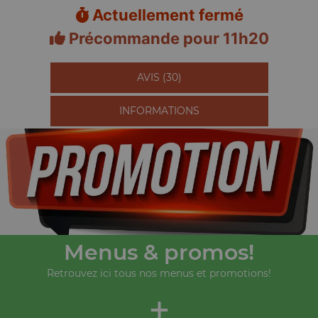
Actuellement fermé
Précommande pour 11h20
AVIS (30)
INFORMATIONS
Menus & promos!
Retrouvez ici tous nos menus et promotions!
+