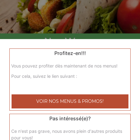
Nos Wraps
menu wrap tenders, menu wrap tenders steak
Profitez-en!!!
+
Vous pouvez profiter dès maintenant de nos menus!
Pour cela, suivez le lien suivant :
VOIR NOS MENUS & PROMOS!
Pas intéressé(e)?
Nos Tacos
Ce n'est pas grave, nous avons plein d'autres produits
pour vous!