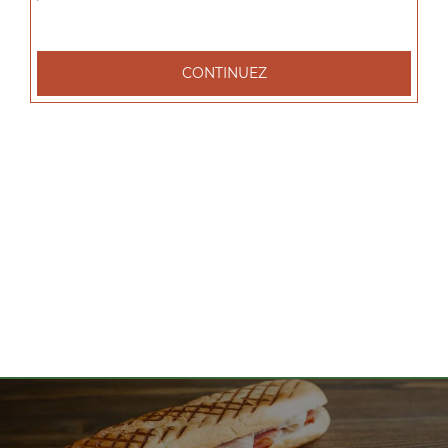
tacos l 1 viande, tacos xl 2 viandes, tacos xxl 3 viandes, ...
+
CONTINUEZ
Nos Salades
salade tenders, salade chèvre chaud, salade parisienne, ...
+