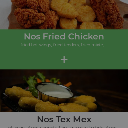
Nos Fried Chicken
fried hot wings, fried tenders, fried mixte, ...
+
Nos Tex Mex
jalapenos 3 pcs, nuggets 3 pcs, mozzarella sticks 3 pcs, ...