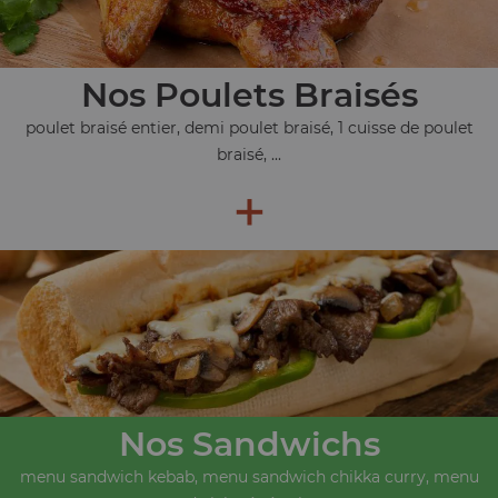
Nos Poulets Braisés
poulet braisé entier, demi poulet braisé, 1 cuisse de poulet
braisé, ...
+
Nos Sandwichs
menu sandwich kebab, menu sandwich chikka curry, menu