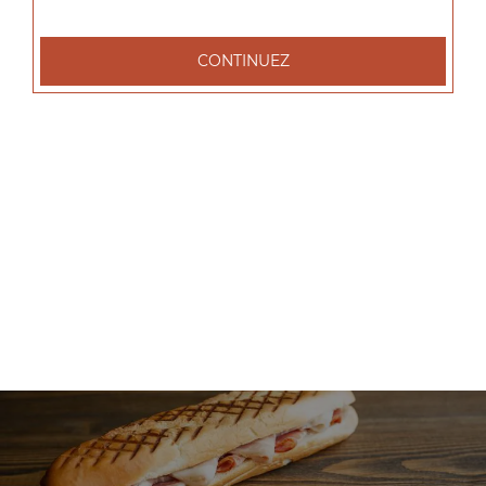
+
CONTINUEZ
Nos Salades
salade tenders, salade chèvre chaud, salade parisienne, ...
+