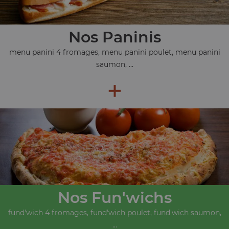
Nos Paninis
menu panini 4 fromages, menu panini poulet, menu panini
saumon, ...
+
Nos Fun'wichs
fund'wich 4 fromages, fund'wich poulet, fund'wich saumon,
...