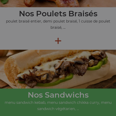
Nos Poulets Braisés
poulet braisé entier, demi poulet braisé, 1 cuisse de poulet
braisé, ...
+
Nos Sandwichs
menu sandwich kebab, menu sandwich chikka curry, menu
sandwich végétarien, ...