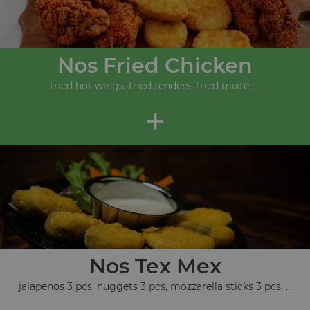
Nos Fried Chicken
fried hot wings, fried tenders, fried mixte, ...
+
Nos Tex Mex
jalapenos 3 pcs, nuggets 3 pcs, mozzarella sticks 3 pcs, ...