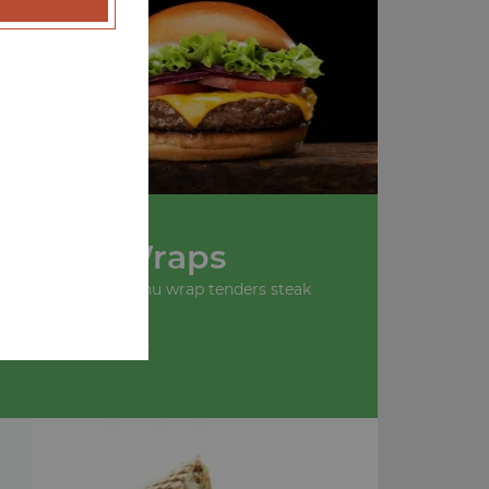
u
Nos Wraps
 wrap tenders, menu wrap tenders steak
+