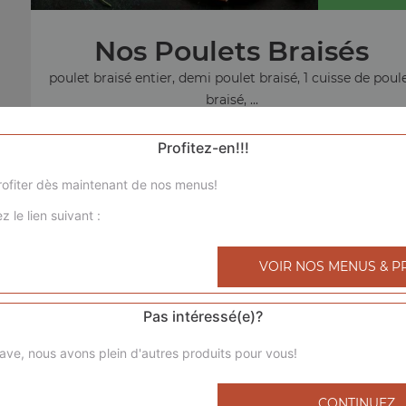
Nos Poulets Braisés
poulet braisé entier, demi poulet braisé, 1 cuisse de poul
braisé, ...
+
Profitez-en!!!
ofiter dès maintenant de nos menus!
z le lien suivant :
menu sandw
VOIR NOS MENUS & P
Pas intéressé(e)?
ave, nous avons plein d'autres produits pour vous!
CONTINUEZ