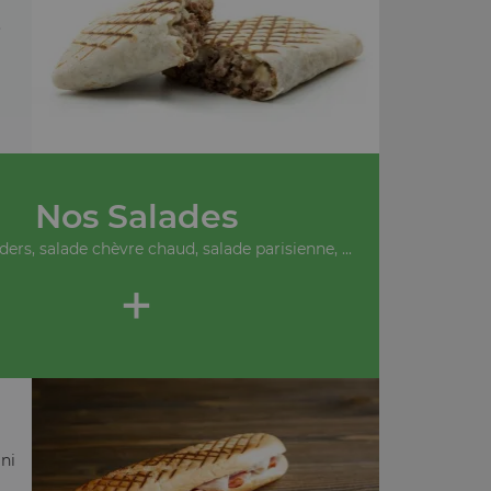
.
Nos Salades
ders, salade chèvre chaud, salade parisienne, ...
+
ni