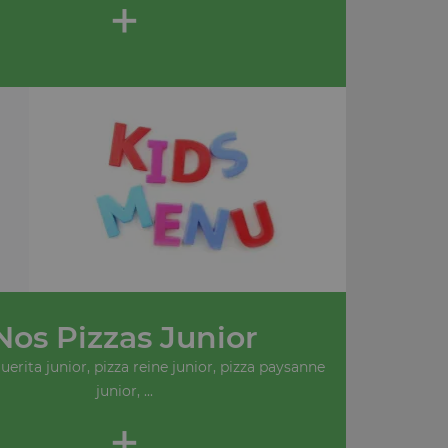
+
Nos Pizzas Junior
erita junior, pizza reine junior, pizza paysanne
junior, ...
+