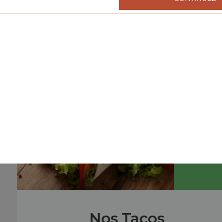
Nos Burgers
menu cheeseburger, menu double cheeseburger, men
triple cheeseburger, ...
+
menu
Nos Tacos