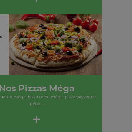
ne
Nos Pizzas Méga
uerita méga, pizza reine méga, pizza paysanne
méga, ...
+