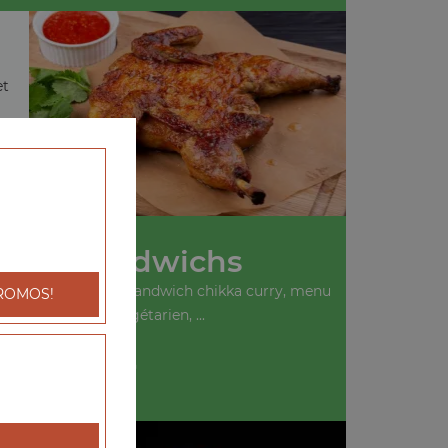
et
Nos Sandwichs
ich kebab, menu sandwich chikka curry, menu
ROMOS!
sandwich végétarien, ...
+