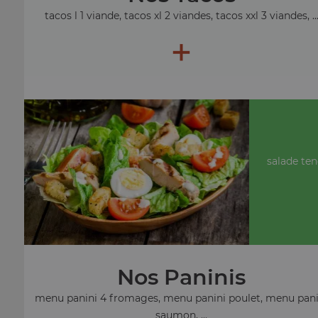
tacos l 1 viande, tacos xl 2 viandes, tacos xxl 3 viandes, ..
+
salade ten
Nos Paninis
menu panini 4 fromages, menu panini poulet, menu pani
saumon, ...