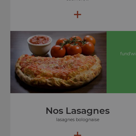
+
fund'wi
Nos Lasagnes
lasagnes bolognaise
+