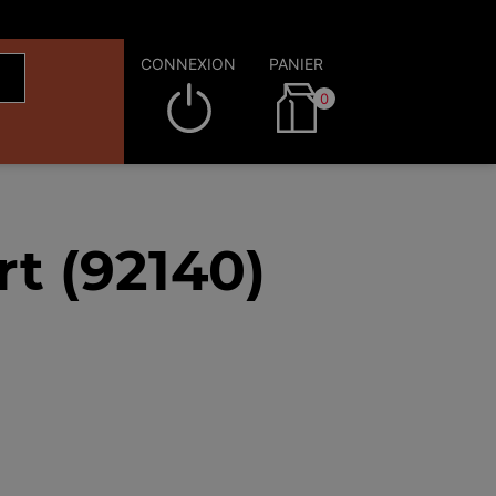
CONNEXION
PANIER
0
t (92140)