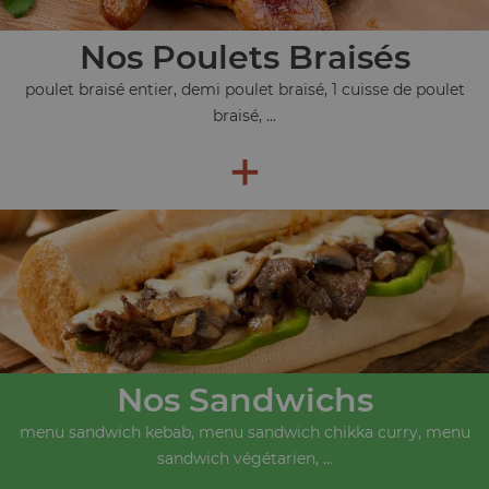
Nos Poulets Braisés
poulet braisé entier, demi poulet braisé, 1 cuisse de poulet
braisé, ...
+
Nos Sandwichs
menu sandwich kebab, menu sandwich chikka curry, menu
sandwich végétarien, ...