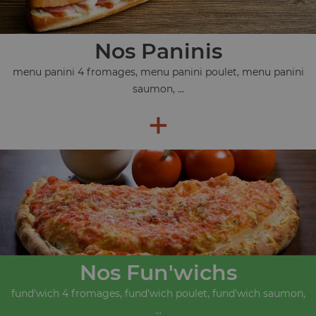
Nos Paninis
menu panini 4 fromages, menu panini poulet, menu panini
saumon, ...
+
Nos Fun'wichs
fund'wich 4 fromages, fund'wich poulet, fund'wich saumon,
...