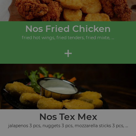
Nos Fried Chicken
fried hot wings, fried tenders, fried mixte, ...
+
Nos Tex Mex
jalapenos 3 pcs, nuggets 3 pcs, mozzarella sticks 3 pcs, ...