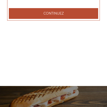
+
CONTINUEZ
Nos Salades
salade tenders, salade chèvre chaud, salade parisienne, ...
+