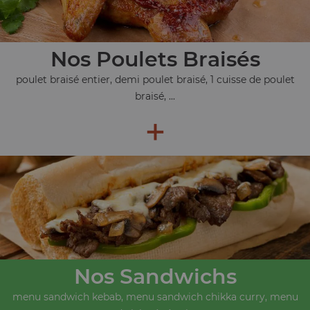
Nos Poulets Braisés
poulet braisé entier, demi poulet braisé, 1 cuisse de poulet
braisé, ...
+
Nos Sandwichs
menu sandwich kebab, menu sandwich chikka curry, menu