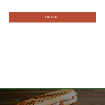
tacos l 1 viande, tacos xl 2 viandes, tacos xxl 3 viandes, ...
+
CONTINUEZ
Nos Salades
salade tenders, salade chèvre chaud, salade parisienne, ...
+