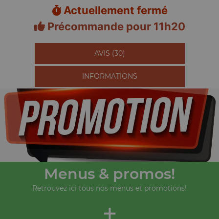
Actuellement fermé
Précommande pour 11h20
AVIS (30)
INFORMATIONS
Menus & promos!
Retrouvez ici tous nos menus et promotions!
+