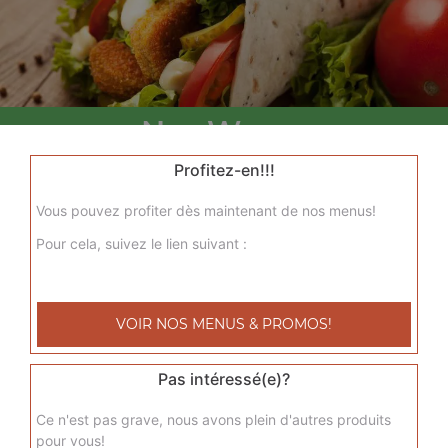
Nos Wraps
menu wrap tenders, menu wrap tenders steak
Profitez-en!!!
+
Vous pouvez profiter dès maintenant de nos menus!
Pour cela, suivez le lien suivant :
VOIR NOS MENUS & PROMOS!
Pas intéressé(e)?
Nos Tacos
Ce n'est pas grave, nous avons plein d'autres produits
pour vous!