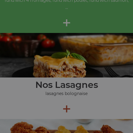
fund'wich 4 fromages, fund'wich poulet, fund'wich saumon,
...
+
Nos Lasagnes
lasagnes bolognaise
+