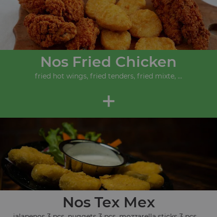
Nos Fried Chicken
fried hot wings, fried tenders, fried mixte, ...
+
Nos Tex Mex
jalapenos 3 pcs, nuggets 3 pcs, mozzarella sticks 3 pcs, ...