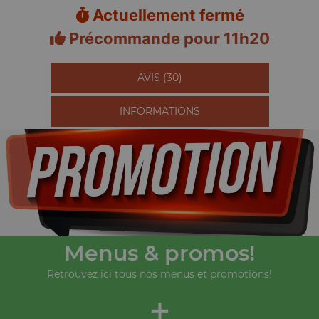
Actuellement fermé
Précommande pour 11h20
AVIS (30)
INFORMATIONS
Menus & promos!
Retrouvez ici tous nos menus et promotions!
+