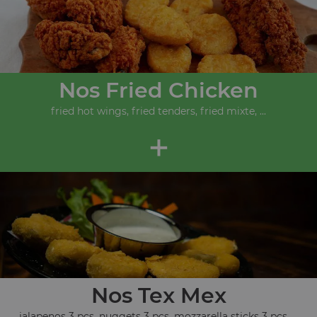
Nos Fried Chicken
fried hot wings, fried tenders, fried mixte, ...
+
Nos Tex Mex
jalapenos 3 pcs, nuggets 3 pcs, mozzarella sticks 3 pcs, ...