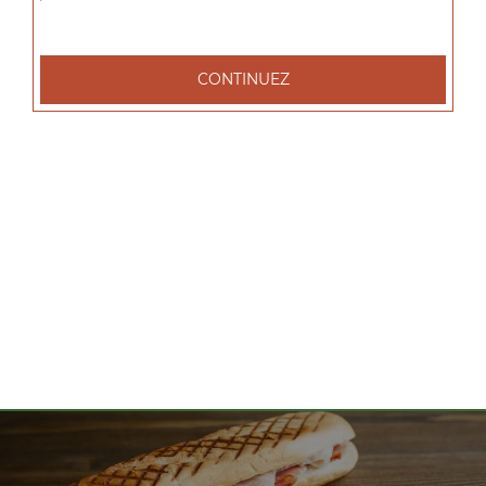
tacos l 1 viande, tacos xl 2 viandes, tacos xxl 3 viandes, ...
+
CONTINUEZ
Nos Salades
salade tenders, salade chèvre chaud, salade parisienne, ...
+