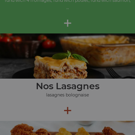
fund'wich 4 fromages, fund'wich poulet, fund'wich saumon,
...
+
Nos Lasagnes
lasagnes bolognaise
+