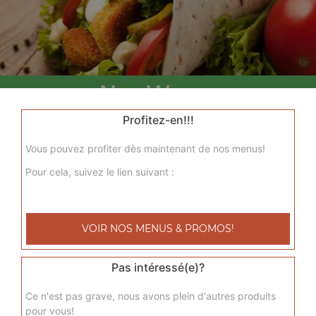
Nos Wraps
menu wrap tenders, menu wrap tenders steak
Profitez-en!!!
+
Vous pouvez profiter dès maintenant de nos menus!
Pour cela, suivez le lien suivant :
VOIR NOS MENUS & PROMOS!
Pas intéressé(e)?
Nos Tacos
Ce n'est pas grave, nous avons plein d'autres produits
pour vous!