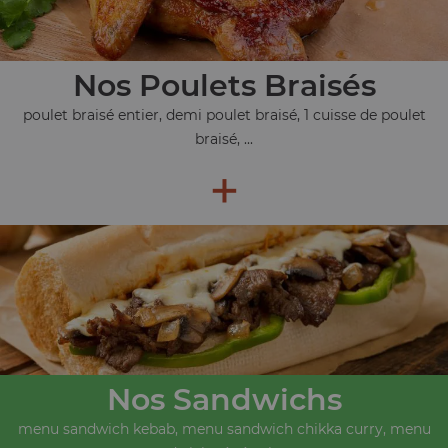
Nos Poulets Braisés
poulet braisé entier, demi poulet braisé, 1 cuisse de poulet
braisé, ...
+
Nos Sandwichs
menu sandwich kebab, menu sandwich chikka curry, menu