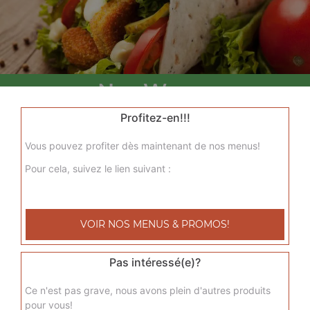
Nos Wraps
menu wrap tenders, menu wrap tenders steak
Profitez-en!!!
+
Vous pouvez profiter dès maintenant de nos menus!
Pour cela, suivez le lien suivant :
VOIR NOS MENUS & PROMOS!
Pas intéressé(e)?
Nos Tacos
Ce n'est pas grave, nous avons plein d'autres produits
pour vous!