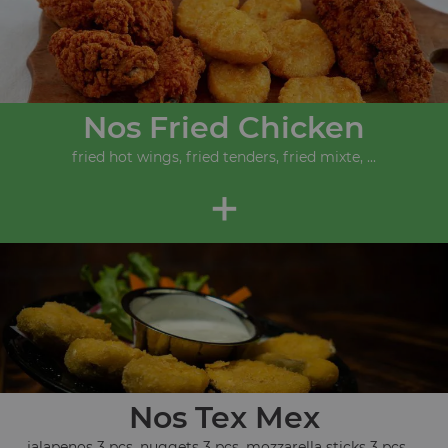
Nos Fried Chicken
fried hot wings, fried tenders, fried mixte, ...
+
Nos Tex Mex
jalapenos 3 pcs, nuggets 3 pcs, mozzarella sticks 3 pcs, ...