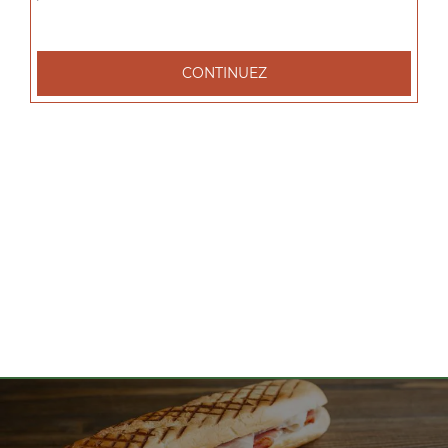
tacos l 1 viande, tacos xl 2 viandes, tacos xxl 3 viandes, ...
+
CONTINUEZ
Nos Salades
salade tenders, salade chèvre chaud, salade parisienne, ...
+