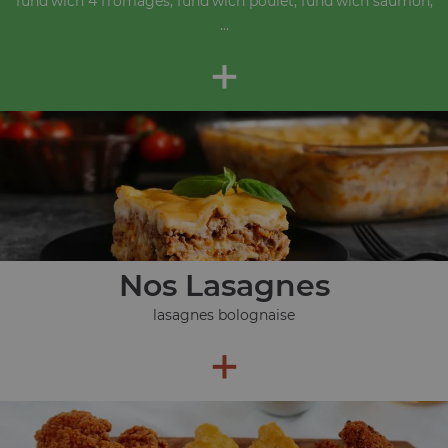
fund'wich 4 fromages, fund'wich poulet, fund'wich saumon,
...
+
Nos Lasagnes
lasagnes bolognaise
+