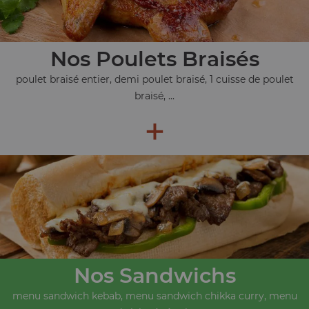
Nos Poulets Braisés
poulet braisé entier, demi poulet braisé, 1 cuisse de poulet
braisé, ...
+
Nos Sandwichs
menu sandwich kebab, menu sandwich chikka curry, menu