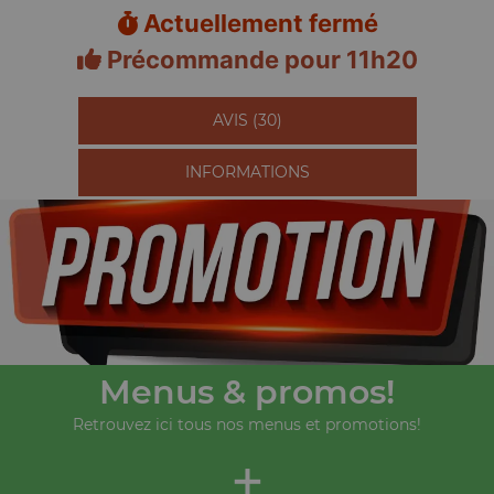
Actuellement fermé
Précommande pour 11h20
AVIS (30)
INFORMATIONS
Menus & promos!
Retrouvez ici tous nos menus et promotions!
+