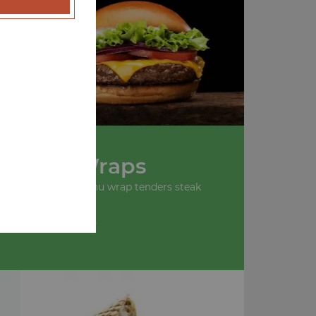
u
Nos Wraps
 wrap tenders, menu wrap tenders steak
+