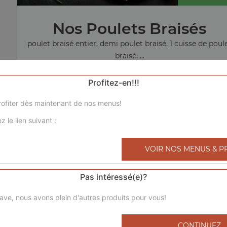
Nos Poulets Braisés
poulet braisé entier, demi poulet braisé, 1 cuisse de poul
braisé, ...
+
Profitez-en!!!
ofiter dès maintenant de nos menus!
z le lien suivant :
menu sandw
VOIR NOS MENUS & P
Pas intéressé(e)?
ave, nous avons plein d'autres produits pour vous!
CONTINUEZ