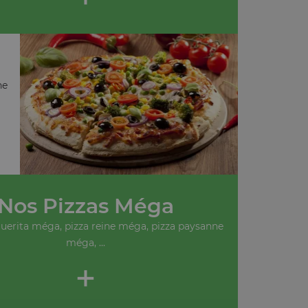
ne
Nos Pizzas Méga
uerita méga, pizza reine méga, pizza paysanne
méga, ...
+