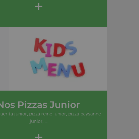
+
Nos Pizzas Junior
erita junior, pizza reine junior, pizza paysanne
junior, ...
+