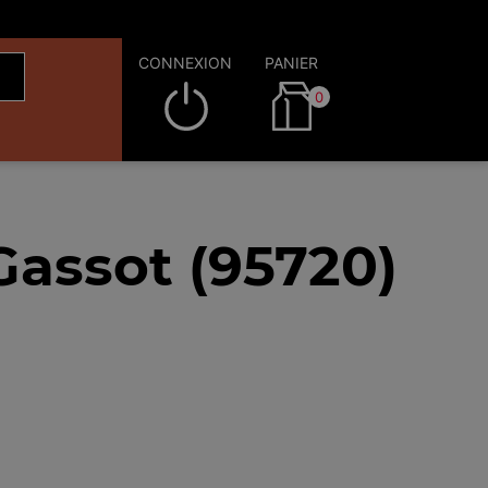
CONNEXION
PANIER
0
Gassot (95720)