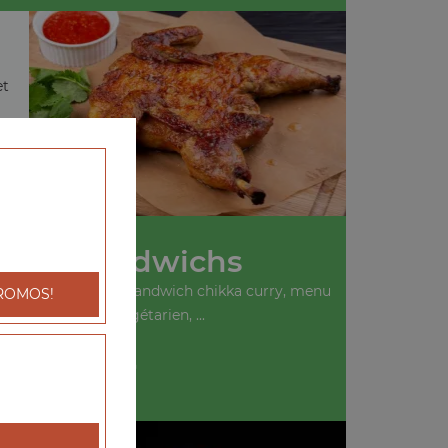
et
Nos Sandwichs
ich kebab, menu sandwich chikka curry, menu
ROMOS!
sandwich végétarien, ...
+