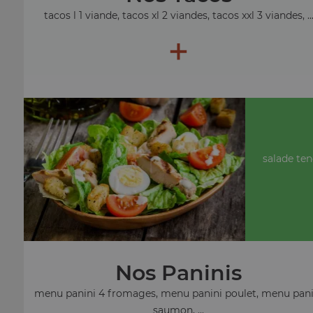
tacos l 1 viande, tacos xl 2 viandes, tacos xxl 3 viandes, ..
+
salade ten
Nos Paninis
menu panini 4 fromages, menu panini poulet, menu pani
saumon, ...