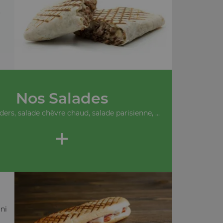
.
Nos Salades
ders, salade chèvre chaud, salade parisienne, ...
+
ni