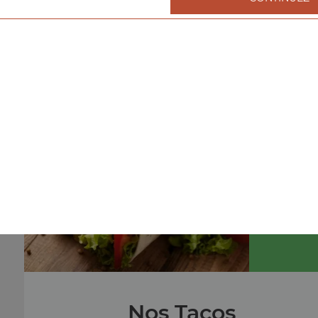
Nos Burgers
menu cheeseburger, menu double cheeseburger, men
triple cheeseburger, ...
+
menu
Nos Tacos