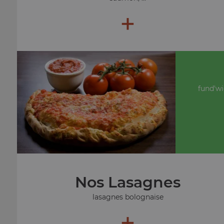
+
fund'wi
Nos Lasagnes
lasagnes bolognaise
+