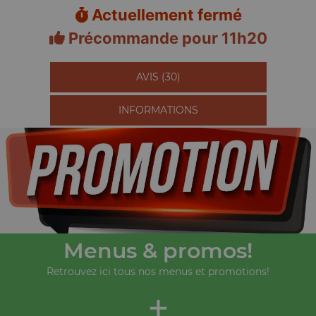
Actuellement fermé
Précommande pour 11h20
AVIS (30)
INFORMATIONS
Menus & promos!
Retrouvez ici tous nos menus et promotions!
+