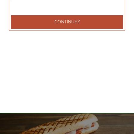
tacos l 1 viande, tacos xl 2 viandes, tacos xxl 3 viandes, ...
+
CONTINUEZ
Nos Salades
salade tenders, salade chèvre chaud, salade parisienne, ...
+