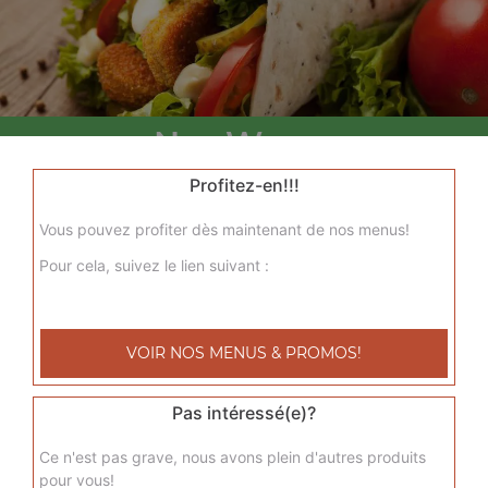
Nos Wraps
menu wrap tenders, menu wrap tenders steak
Profitez-en!!!
+
Vous pouvez profiter dès maintenant de nos menus!
Pour cela, suivez le lien suivant :
VOIR NOS MENUS & PROMOS!
Pas intéressé(e)?
Nos Tacos
Ce n'est pas grave, nous avons plein d'autres produits
pour vous!