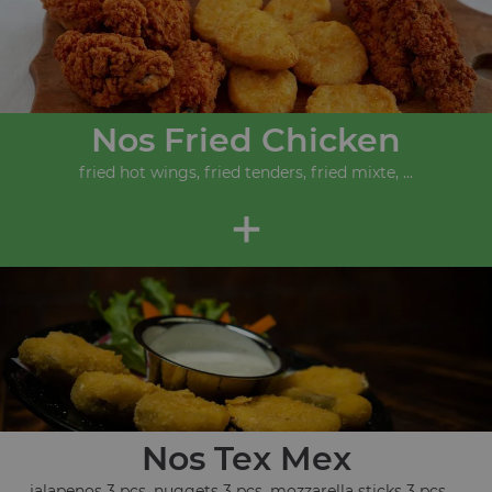
Nos Fried Chicken
fried hot wings, fried tenders, fried mixte, ...
+
Nos Tex Mex
jalapenos 3 pcs, nuggets 3 pcs, mozzarella sticks 3 pcs, ...