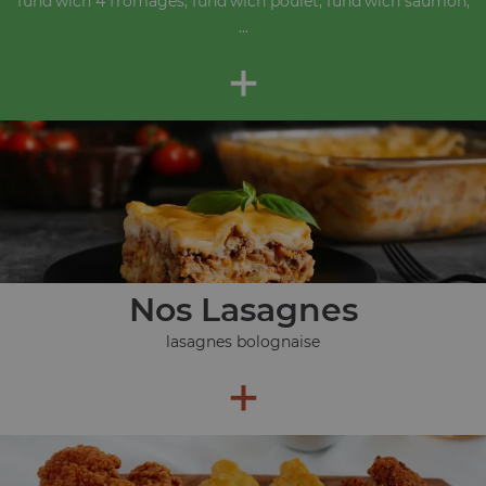
fund'wich 4 fromages, fund'wich poulet, fund'wich saumon,
...
+
Nos Lasagnes
lasagnes bolognaise
+