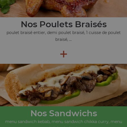
Nos Poulets Braisés
poulet braisé entier, demi poulet braisé, 1 cuisse de poulet
braisé, ...
+
Nos Sandwichs
menu sandwich kebab, menu sandwich chikka curry, menu