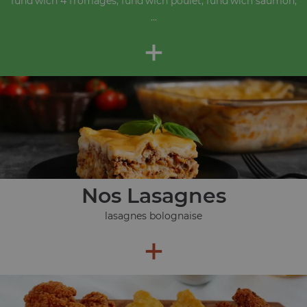
fund'wich 4 fromages, fund'wich poulet, fund'wich saumon,
...
+
Nos Lasagnes
lasagnes bolognaise
+