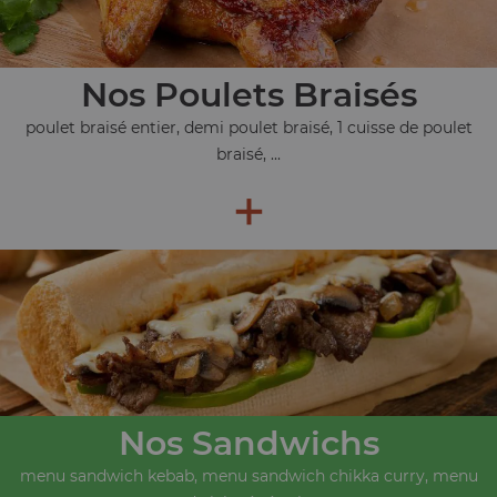
Nos Poulets Braisés
poulet braisé entier, demi poulet braisé, 1 cuisse de poulet
braisé, ...
+
Nos Sandwichs
menu sandwich kebab, menu sandwich chikka curry, menu