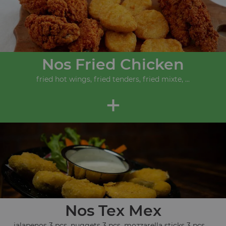
Nos Fried Chicken
fried hot wings, fried tenders, fried mixte, ...
+
Nos Tex Mex
jalapenos 3 pcs, nuggets 3 pcs, mozzarella sticks 3 pcs, ...