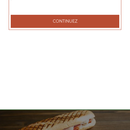
tacos l 1 viande, tacos xl 2 viandes, tacos xxl 3 viandes, ...
+
CONTINUEZ
Nos Salades
salade tenders, salade chèvre chaud, salade parisienne, ...
+