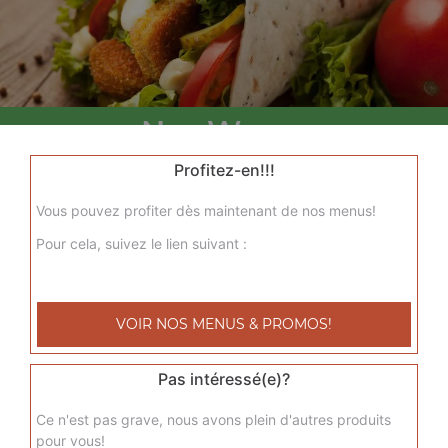
Nos Wraps
menu wrap tenders, menu wrap tenders steak
Profitez-en!!!
+
Vous pouvez profiter dès maintenant de nos menus!
Pour cela, suivez le lien suivant :
VOIR NOS MENUS & PROMOS!
Pas intéressé(e)?
Nos Tacos
Ce n'est pas grave, nous avons plein d'autres produits
pour vous!