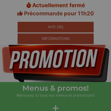
Actuellement fermé
Précommande pour 11h20
AVIS (30)
INFORMATIONS
Menus & promos!
Retrouvez ici tous nos menus et promotions!
+