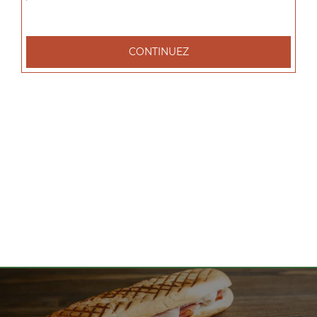
tacos l 1 viande, tacos xl 2 viandes, tacos xxl 3 viandes, ...
+
CONTINUEZ
Nos Salades
salade tenders, salade chèvre chaud, salade parisienne, ...
+