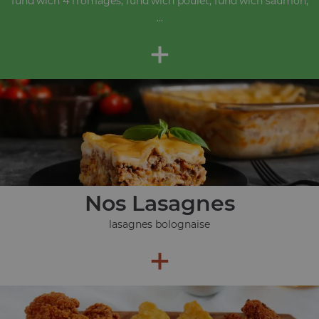
fund'wich 4 fromages, fund'wich poulet, fund'wich saumon,
...
+
Nos Lasagnes
lasagnes bolognaise
+