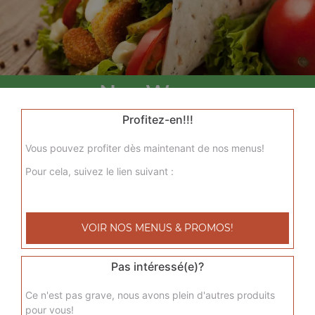
Nos Wraps
menu wrap tenders, menu wrap tenders steak
Profitez-en!!!
+
Vous pouvez profiter dès maintenant de nos menus!
Pour cela, suivez le lien suivant :
VOIR NOS MENUS & PROMOS!
Pas intéressé(e)?
Nos Tacos
Ce n'est pas grave, nous avons plein d'autres produits
pour vous!