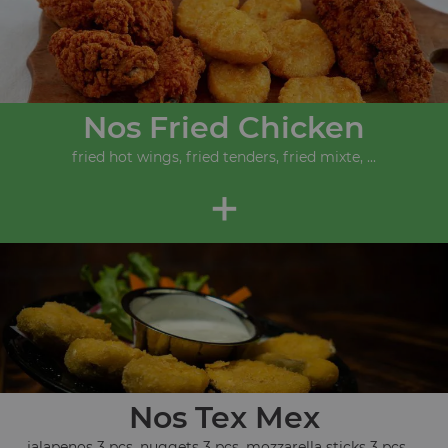
Nos Fried Chicken
fried hot wings, fried tenders, fried mixte, ...
+
Nos Tex Mex
jalapenos 3 pcs, nuggets 3 pcs, mozzarella sticks 3 pcs, ...