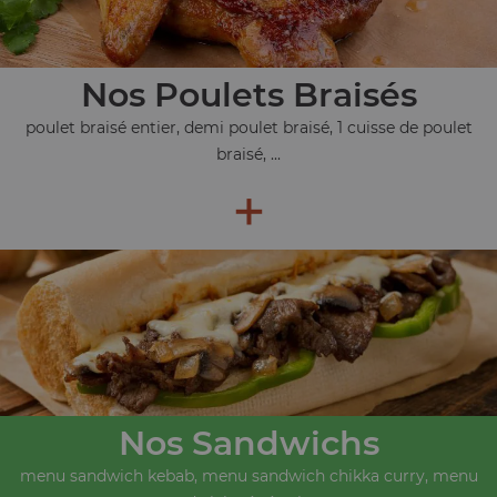
Nos Poulets Braisés
poulet braisé entier, demi poulet braisé, 1 cuisse de poulet
braisé, ...
+
Nos Sandwichs
menu sandwich kebab, menu sandwich chikka curry, menu