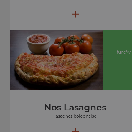
+
fund'wi
Nos Lasagnes
lasagnes bolognaise
+