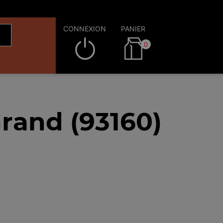
CONNEXION
PANIER
0
rand (93160)