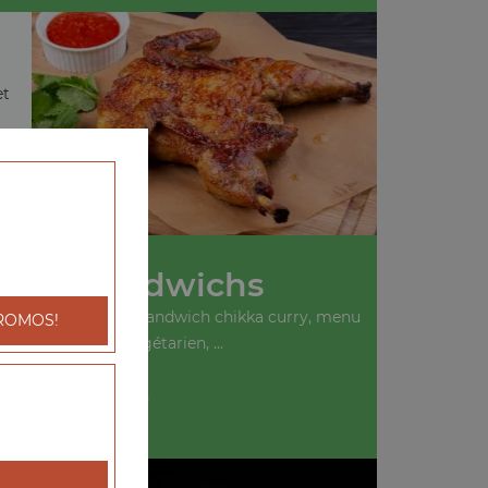
et
Nos Sandwichs
ich kebab, menu sandwich chikka curry, menu
ROMOS!
sandwich végétarien, ...
+