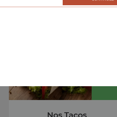
Nos Burgers
menu cheeseburger, menu double cheeseburger, men
triple cheeseburger, ...
+
menu
Nos Tacos