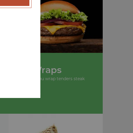
u
Nos Wraps
 wrap tenders, menu wrap tenders steak
+