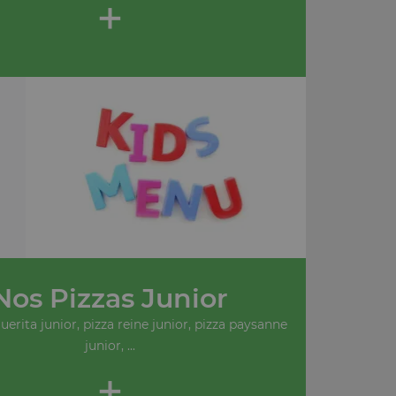
+
Nos Pizzas Junior
erita junior, pizza reine junior, pizza paysanne
junior, ...
+