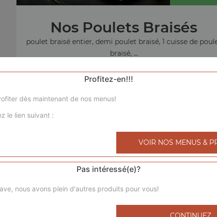
Nos Poulets Braisés
poulet braisé entier, demi poulet braisé, 1 cuisse de poul
braisé, ...
+
Profitez-en!!!
ofiter dès maintenant de nos menus!
z le lien suivant :
menu sandw
VOIR NOS MENUS & P
Pas intéressé(e)?
ave, nous avons plein d'autres produits pour vous!
CONTINUEZ