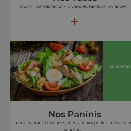
tacos l 1 viande, tacos xl 2 viandes, tacos xxl 3 viandes, ..
+
salade ten
Nos Paninis
menu panini 4 fromages, menu panini poulet, menu pani
saumon, ...