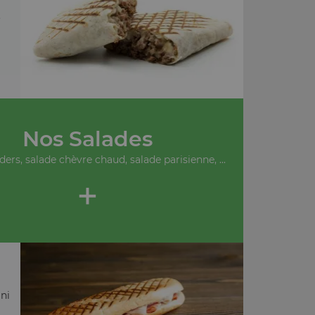
.
Nos Salades
ders, salade chèvre chaud, salade parisienne, ...
+
ni