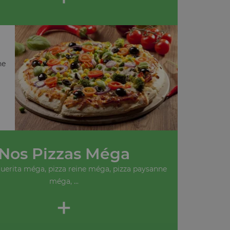
ne
Nos Pizzas Méga
uerita méga, pizza reine méga, pizza paysanne
méga, ...
+