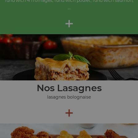
fund'wich 4 fromages, fund'wich poulet, fund'wich saumon,
...
+
Nos Lasagnes
lasagnes bolognaise
+