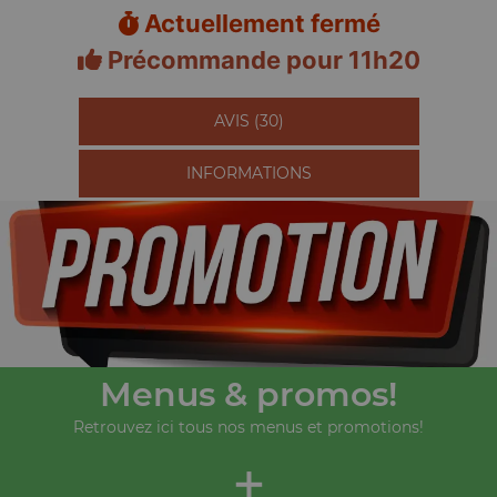
Actuellement fermé
Précommande pour 11h20
AVIS (30)
INFORMATIONS
Menus & promos!
Retrouvez ici tous nos menus et promotions!
+