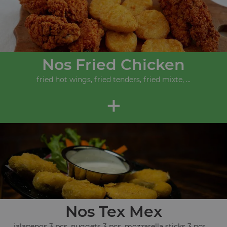
Nos Fried Chicken
fried hot wings, fried tenders, fried mixte, ...
+
Nos Tex Mex
jalapenos 3 pcs, nuggets 3 pcs, mozzarella sticks 3 pcs, ...