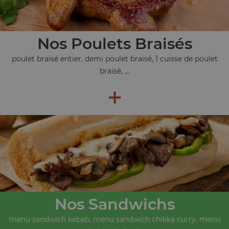
Nos Poulets Braisés
poulet braisé entier, demi poulet braisé, 1 cuisse de poulet
braisé, ...
+
Nos Sandwichs
menu sandwich kebab, menu sandwich chikka curry, menu