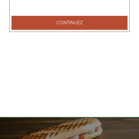
tacos l 1 viande, tacos xl 2 viandes, tacos xxl 3 viandes, ...
+
CONTINUEZ
Nos Salades
salade tenders, salade chèvre chaud, salade parisienne, ...
+