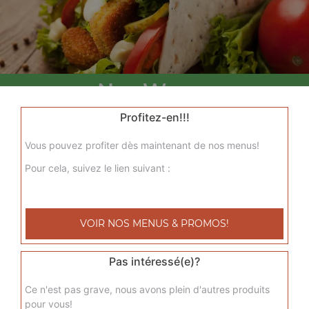
Nos Wraps
menu wrap tenders, menu wrap tenders steak
Profitez-en!!!
+
Vous pouvez profiter dès maintenant de nos menus!
Pour cela, suivez le lien suivant :
VOIR NOS MENUS & PROMOS!
Pas intéressé(e)?
Nos Tacos
Ce n'est pas grave, nous avons plein d'autres produits
pour vous!