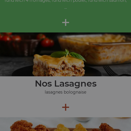
fund'wich 4 fromages, fund'wich poulet, fund'wich saumon,
...
+
Nos Lasagnes
lasagnes bolognaise
+