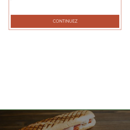
tacos l 1 viande, tacos xl 2 viandes, tacos xxl 3 viandes, ...
+
CONTINUEZ
Nos Salades
salade tenders, salade chèvre chaud, salade parisienne, ...
+