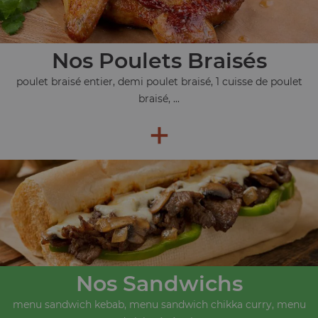
Nos Poulets Braisés
poulet braisé entier, demi poulet braisé, 1 cuisse de poulet
braisé, ...
+
Nos Sandwichs
menu sandwich kebab, menu sandwich chikka curry, menu