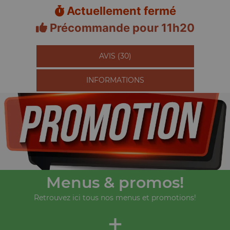
Actuellement fermé
Précommande pour 11h20
AVIS (30)
INFORMATIONS
Menus & promos!
Retrouvez ici tous nos menus et promotions!
+