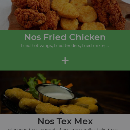
Nos Fried Chicken
fried hot wings, fried tenders, fried mixte, ...
+
Nos Tex Mex
jalapenos 3 pcs, nuggets 3 pcs, mozzarella sticks 3 pcs, ...