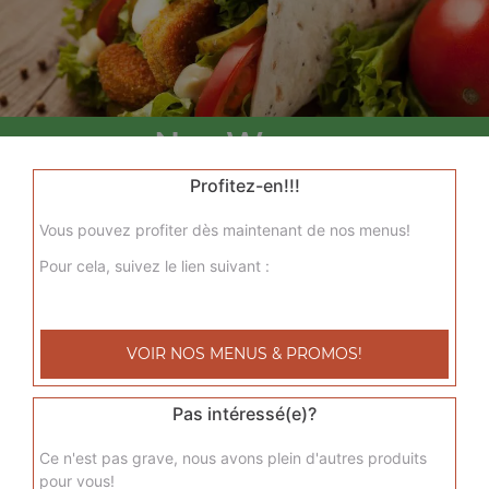
Nos Wraps
menu wrap tenders, menu wrap tenders steak
Profitez-en!!!
+
Vous pouvez profiter dès maintenant de nos menus!
Pour cela, suivez le lien suivant :
VOIR NOS MENUS & PROMOS!
Pas intéressé(e)?
Nos Tacos
Ce n'est pas grave, nous avons plein d'autres produits
pour vous!