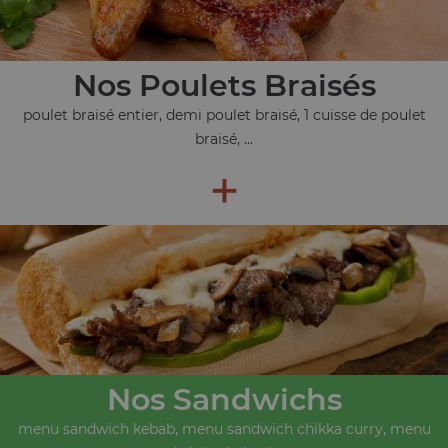
Nos Poulets Braisés
poulet braisé entier, demi poulet braisé, 1 cuisse de poulet
braisé, ...
+
Nos Sandwichs
menu sandwich kebab, menu sandwich chikka curry, menu