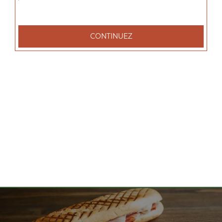
tacos l 1 viande, tacos xl 2 viandes, tacos xxl 3 viandes, ...
+
CONTINUEZ
Nos Salades
salade tenders, salade chèvre chaud, salade parisienne, ...
+