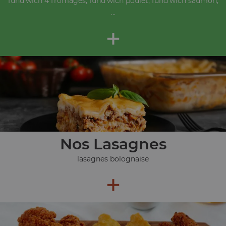
fund'wich 4 fromages, fund'wich poulet, fund'wich saumon,
...
+
Nos Lasagnes
lasagnes bolognaise
+