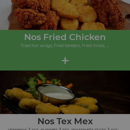
Nos Fried Chicken
fried hot wings, fried tenders, fried mixte, ...
+
Nos Tex Mex
jalapenos 3 pcs, nuggets 3 pcs, mozzarella sticks 3 pcs, ...