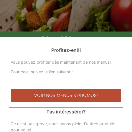
Nos Wraps
menu wrap tenders, menu wrap tenders steak
Profitez-en!!!
+
Vous pouvez profiter dès maintenant de nos menus!
Pour cela, suivez le lien suivant :
VOIR NOS MENUS & PROMOS!
Pas intéressé(e)?
Nos Tacos
Ce n'est pas grave, nous avons plein d'autres produits
pour vous!