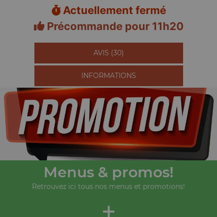
Actuellement fermé
Précommande pour 11h20
AVIS (30)
INFORMATIONS
Menus & promos!
Retrouvez ici tous nos menus et promotions!
+