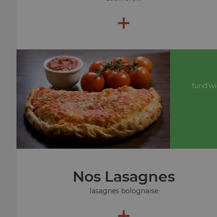
+
fund'wi
Nos Lasagnes
lasagnes bolognaise
+