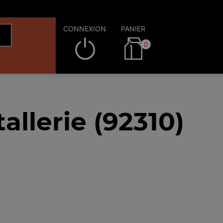
CONNEXION
PANIER
0
allerie (92310)