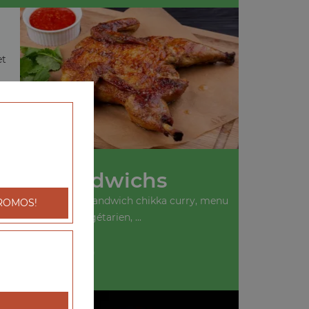
et
Nos Sandwichs
ich kebab, menu sandwich chikka curry, menu
ROMOS!
sandwich végétarien, ...
+