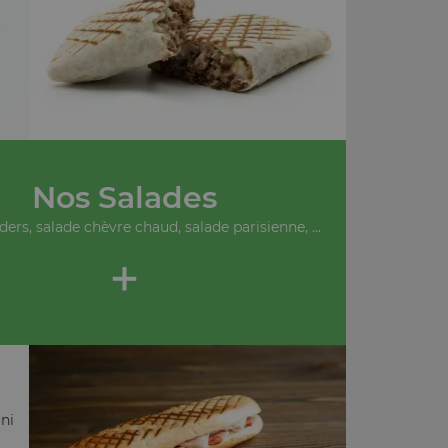
.
Nos Salades
ders, salade chèvre chaud, salade parisienne, ...
+
ni