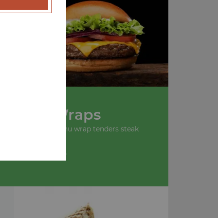
u
Nos Wraps
 wrap tenders, menu wrap tenders steak
+