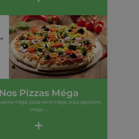
ne
Nos Pizzas Méga
uerita méga, pizza reine méga, pizza paysanne
méga, ...
+