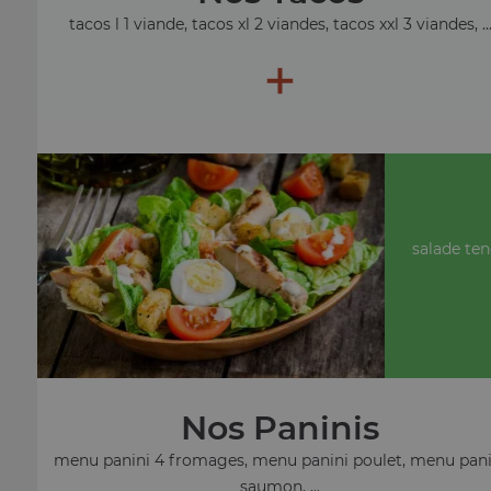
tacos l 1 viande, tacos xl 2 viandes, tacos xxl 3 viandes, ..
+
salade ten
Nos Paninis
menu panini 4 fromages, menu panini poulet, menu pani
saumon, ...