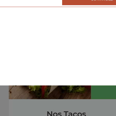
Nos Burgers
menu cheeseburger, menu double cheeseburger, men
triple cheeseburger, ...
+
menu
Nos Tacos