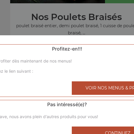
Nos Poulets Braisés
poulet braisé entier, demi poulet braisé, 1 cuisse de poul
braisé, ...
+
Profitez-en!!!
ofiter dès maintenant de nos menus!
z le lien suivant :
menu sandw
VOIR NOS MENUS & P
Pas intéressé(e)?
ave, nous avons plein d'autres produits pour vous!
CONTINUEZ