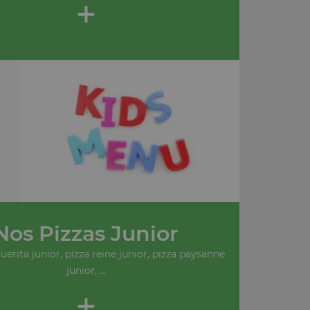
+
Nos Pizzas Junior
erita junior, pizza reine junior, pizza paysanne
junior, ...
+