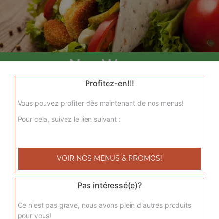
Nos Wraps
menu wrap tenders, menu wrap tenders steak
Profitez-en!!!
+
Vous pouvez profiter dès maintenant de nos menus!
Pour cela, suivez le lien suivant :
VOIR NOS MENUS & PROMOS!
Pas intéressé(e)?
Nos Tacos
Ce n'est pas grave, nous avons plein d'autres produits
pour vous!