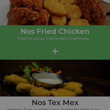
Nos Fried Chicken
fried hot wings, fried tenders, fried mixte, ...
+
Nos Tex Mex
jalapenos 3 pcs, nuggets 3 pcs, mozzarella sticks 3 pcs, ...