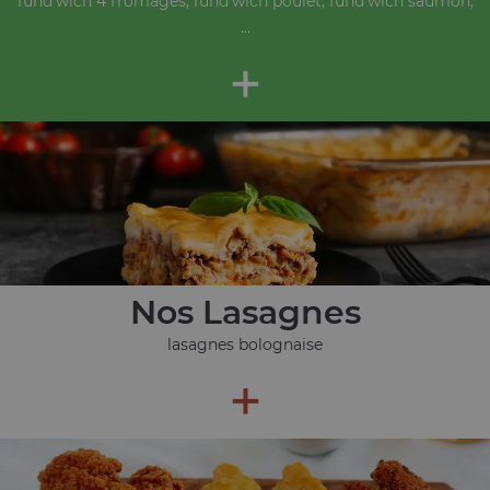
fund'wich 4 fromages, fund'wich poulet, fund'wich saumon,
...
+
Nos Lasagnes
lasagnes bolognaise
+