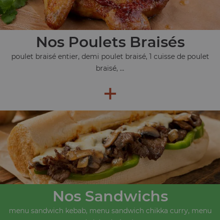
Nos Poulets Braisés
poulet braisé entier, demi poulet braisé, 1 cuisse de poulet
braisé, ...
+
Nos Sandwichs
menu sandwich kebab, menu sandwich chikka curry, menu