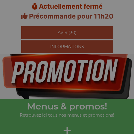
Actuellement fermé
Précommande pour 11h20
AVIS (30)
INFORMATIONS
Menus & promos!
Retrouvez ici tous nos menus et promotions!
+