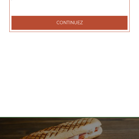
tacos l 1 viande, tacos xl 2 viandes, tacos xxl 3 viandes, ...
+
CONTINUEZ
Nos Salades
salade tenders, salade chèvre chaud, salade parisienne, ...
+