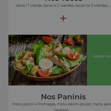
tacos l 1 viande, tacos xl 2 viandes, tacos xxl 3 viandes, ..
+
salade ten
Nos Paninis
menu panini 4 fromages, menu panini poulet, menu pani
saumon, ...