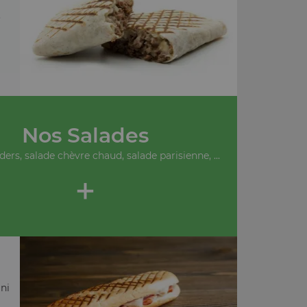
.
Nos Salades
ders, salade chèvre chaud, salade parisienne, ...
+
ni