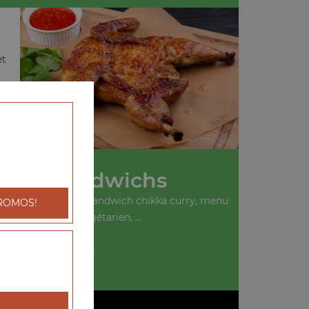
et
Nos Sandwichs
ich kebab, menu sandwich chikka curry, menu
ROMOS!
sandwich végétarien, ...
+