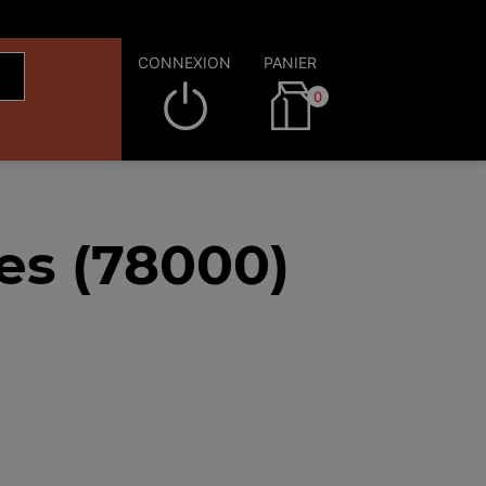
CONNEXION
PANIER
0
es (78000)