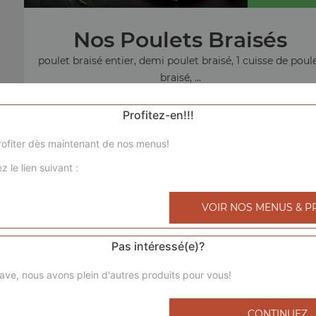
Nos Poulets Braisés
poulet braisé entier, demi poulet braisé, 1 cuisse de poul
braisé, ...
+
Profitez-en!!!
ofiter dès maintenant de nos menus!
z le lien suivant :
menu sandw
VOIR NOS MENUS & P
Pas intéressé(e)?
ave, nous avons plein d'autres produits pour vous!
CONTINUEZ