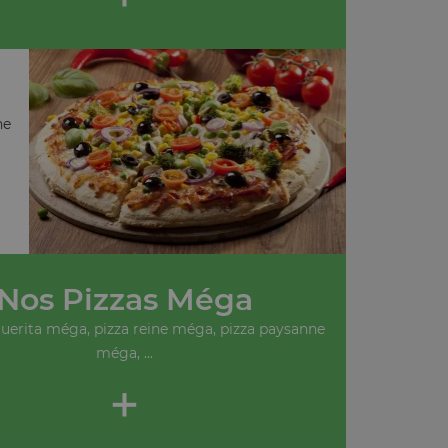
ne
Nos Pizzas Méga
uerita méga, pizza reine méga, pizza paysanne
méga, ...
+