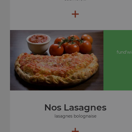
+
fund'wi
Nos Lasagnes
lasagnes bolognaise
+