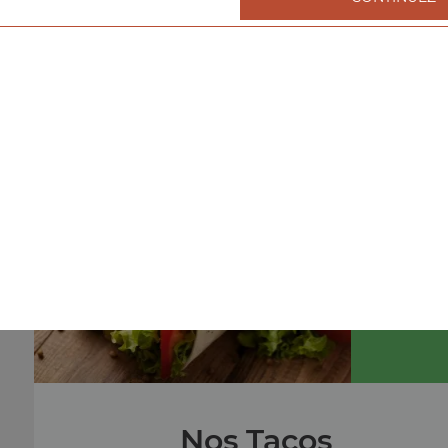
Nos Burgers
menu cheeseburger, menu double cheeseburger, men
triple cheeseburger, ...
+
menu
Nos Tacos