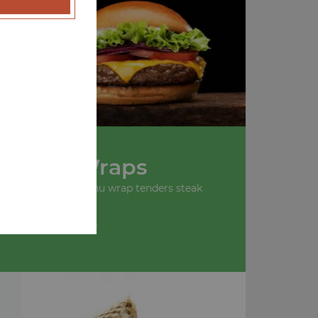
u
Nos Wraps
 wrap tenders, menu wrap tenders steak
+