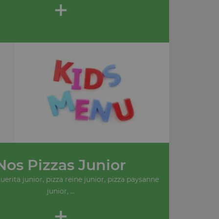
+
Nos Pizzas Junior
erita junior, pizza reine junior, pizza paysanne
junior, ...
+