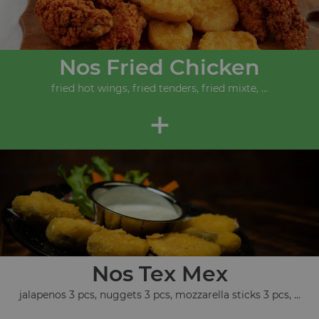
Nos Fried Chicken
fried hot wings, fried tenders, fried mixte, ...
+
Nos Tex Mex
jalapenos 3 pcs, nuggets 3 pcs, mozzarella sticks 3 pcs, ...