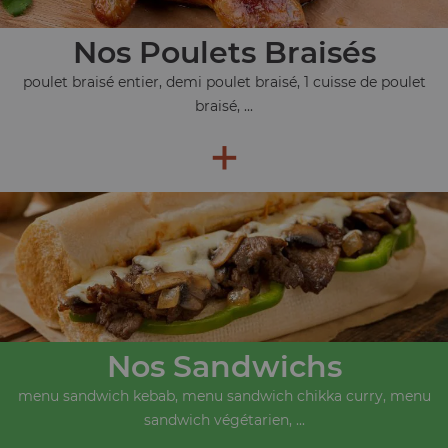
Nos Poulets Braisés
poulet braisé entier, demi poulet braisé, 1 cuisse de poulet
braisé, ...
+
Nos Sandwichs
menu sandwich kebab, menu sandwich chikka curry, menu
sandwich végétarien, ...