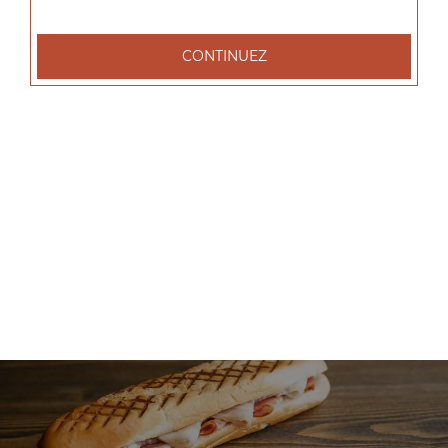
+
CONTINUEZ
Nos Salades
salade tenders, salade chèvre chaud, salade parisienne, ...
+