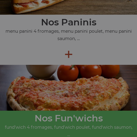
Nos Paninis
menu panini 4 fromages, menu panini poulet, menu panini
saumon, ...
+
Nos Fun'wichs
fund'wich 4 fromages, fund'wich poulet, fund'wich saumon,
...