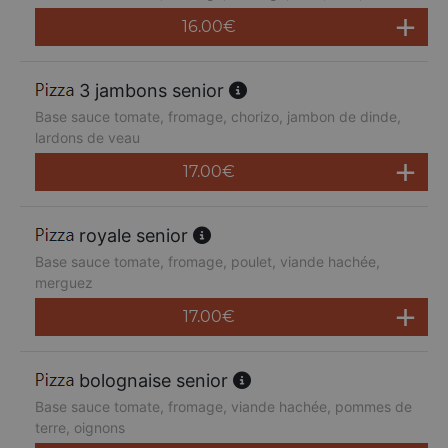
16.00
€
3 jambons senior
Base sauce tomate, fromage, chorizo, jambon de dinde,
lardons de veau
17.00
€
royale senior
Base sauce tomate, fromage, poulet, viande hachée,
merguez
17.00
€
bolognaise senior
Base sauce tomate, fromage, viande hachée, pommes de
terre, oignons