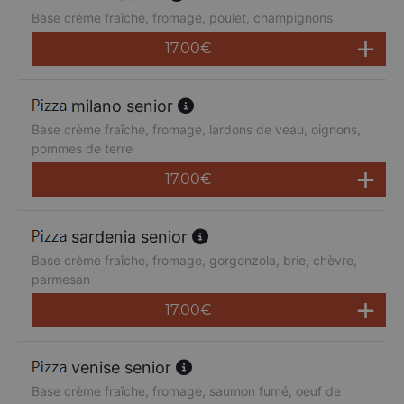
Base crème fraîche, fromage, poulet, champignons
17.00
€
milano senior
Base crème fraîche, fromage, lardons de veau, oignons,
pommes de terre
17.00
€
sardenia senior
Base crème fraîche, fromage, gorgonzola, brie, chèvre,
parmesan
17.00
€
venise senior
Base crème fraîche, fromage, saumon fumé, oeuf de