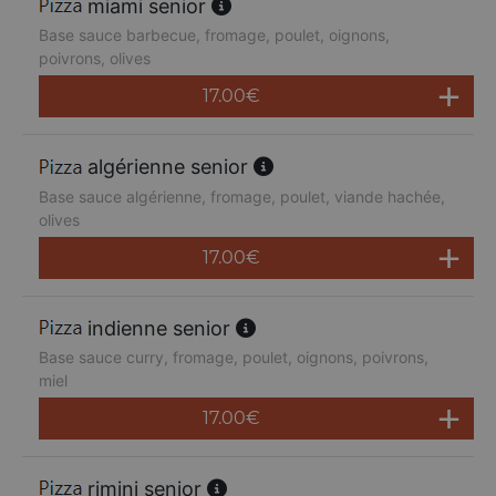
miami senior
Base sauce barbecue, fromage, poulet, oignons,
poivrons, olives
17.00
€
algérienne senior
Base sauce algérienne, fromage, poulet, viande hachée,
olives
17.00
€
indienne senior
Base sauce curry, fromage, poulet, oignons, poivrons,
miel
17.00
€
rimini senior