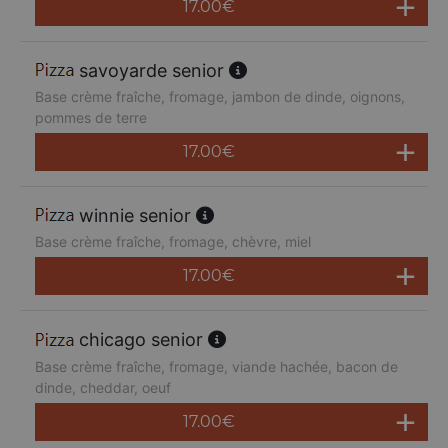
17.00
€
savoyarde senior
Base crème fraîche, fromage, jambon de dinde, oignons,
pommes de terre
17.00
€
winnie senior
Base crème fraîche, fromage, chèvre, miel
17.00
€
chicago senior
Base crème fraîche, fromage, viande hachée, bacon de
dinde, cheddar, oeuf
17.00
€