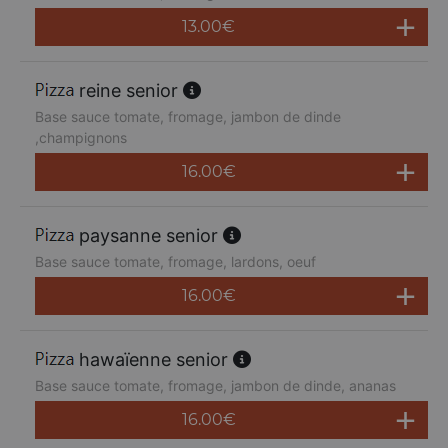
13.00
€
reine senior
Base sauce tomate, fromage, jambon de dinde
,champignons
16.00
€
paysanne senior
Base sauce tomate, fromage, lardons, oeuf
16.00
€
hawaïenne senior
Base sauce tomate, fromage, jambon de dinde, ananas
16.00
€