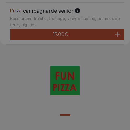
campagnarde senior
Base crème fraîche, fromage, viande hachée, pommes de
terre, oignons
17.00
€