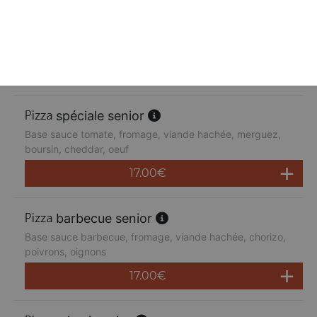
suprême senior
Base sauce tomate, fromage, poulet, poivrons,
champignons, jambon de dinde, cheddar
17.00
€
spéciale senior
Base sauce tomate, fromage, viande hachée, merguez,
boursin, cheddar, oeuf
17.00
€
barbecue senior
Base sauce barbecue, fromage, viande hachée, chorizo,
poivrons, oignons
17.00
€