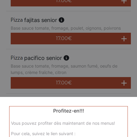
17.00
€
fajitas senior
Base sauce tomate, fromage, poulet, oignons, poivrons
17.00
€
pacifico senior
Base sauce tomate, fromage, saumon fumé, oeufs de
lumps, crème fraîche, citron
17.00
€
san pietro senior
Base sauce tomate, fromage, chorizo, jambon de dinde,
Profitez-en!!!
merguez, champignons
Vous pouvez profiter dès maintenant de nos menus!
17.00
€
Pour cela, suivez le lien suivant :