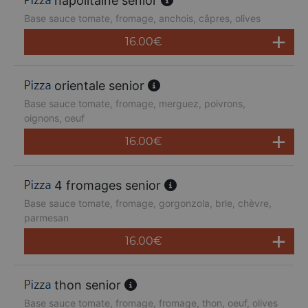
napolitaine senior
Base sauce tomate, fromage, anchois, câpres, olives
16.00
€
orientale senior
Base sauce tomate, fromage, merguez, poivrons,
oignons, oeuf
16.00
€
4 fromages senior
Base sauce tomate, fromage, gorgonzola, brie, chèvre,
parmesan
16.00
€
thon senior
Base sauce tomate, fromage, fromage, thon, oeuf, olives