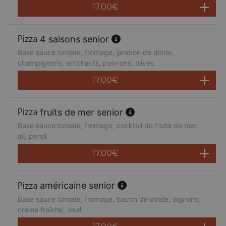
17.00
€
4 saisons senior
Base sauce tomate, fromage, jambon de dinde,
champignons, artichauts, poivrons, olives
17.00
€
fruits de mer senior
Base sauce tomate, fromage, cocktail de fruits de mer,
ail, persil
17.00
€
américaine senior
Base sauce tomate, fromage, bacon de dinde, oignons,
crème fraîche, oeuf