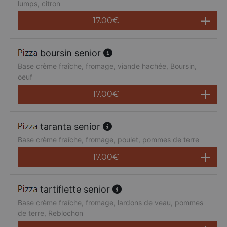
lumps, citron
17.00
€
boursin senior
Base crème fraîche, fromage, viande hachée, Boursin,
oeuf
17.00
€
taranta senior
Base crème fraîche, fromage, poulet, pommes de terre
17.00
€
tartiflette senior
Base crème fraîche, fromage, lardons de veau, pommes
de terre, Reblochon