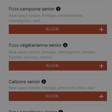
campione senior
Base sauce tomate, fromage, viande hachée,
champignons, oeuf
16.00
€
végétarienne senior
Base sauce tomate, fromage, champignons, tomates
fraîches, poivrons, oignons
16.00
€
Calzone senior
Base sauce tomate, fromage, jambon de dinde, oeuf
16.00
€