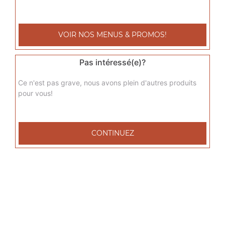
sicilienne senior
Base sauce tomate, fromage, jambon de dinde, poivrons,
VOIR NOS MENUS & PROMOS!
oignons, chèvre
17.00
€
Pas intéressé(e)?
Ce n'est pas grave, nous avons plein d'autres produits
del grec senior
pour vous!
Base sauce tomate, fromage, viande grec, tomates
fraîches, oignons
17.00
€
CONTINUEZ
raclette senior
Base sauce tomate, fromage, raclette, pommes de terre,
lardons de veau
17.00
€