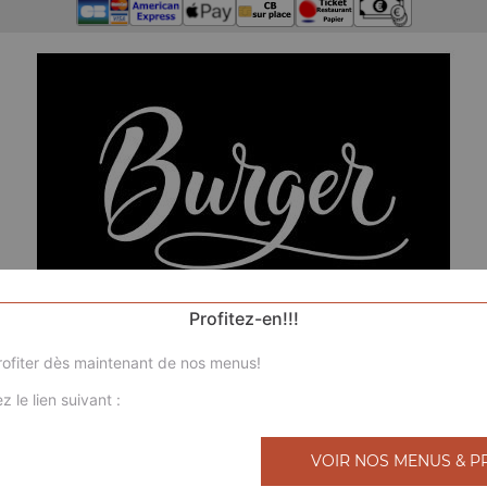
Profitez-en!!!
ofiter dès maintenant de nos menus!
z le lien suivant :
N
VOIR NOS MENUS & P