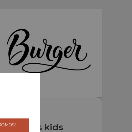
os Menus kids
ROMOS!