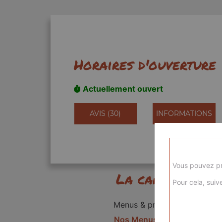
Horaires d'ouverture
Actuellement ouvert
AVIS (30)
INFORMATIONS
Vous pouvez pr
La carte
Pour cela, suive
Menus & promos
Nos Menus kids