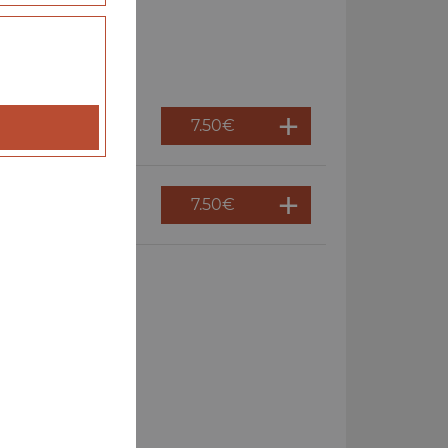
7.50
€
7.50
€