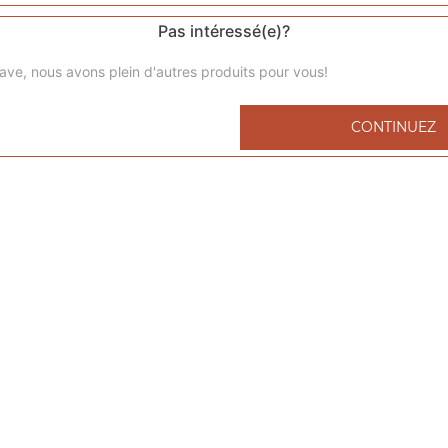
Pas intéressé(e)?
ave, nous avons plein d'autres produits pour vous!
Menu kids nuggets
CONTINUEZ
6 nuggets 1 portion de frites 1 capri-sun 1 compote
Menu kids cheeseburger
1 cheeseburger 1 portion de frites 1 capri-sun 1 compote