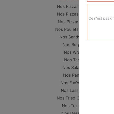
Nos Pizzas Junior
Nos Pizzas Sénior
Ce n'est pas gr
Nos Pizzas Méga
Nos Poulets Braisés
Nos Sandwichs
Nos Burgers
Nos Wraps
Nos Tacos
Nos Salades
Nos Paninis
Nos Fun'wichs
Nos Lasagnes
Nos Fried Chicken
Nos Tex Mex
Nos Desserts