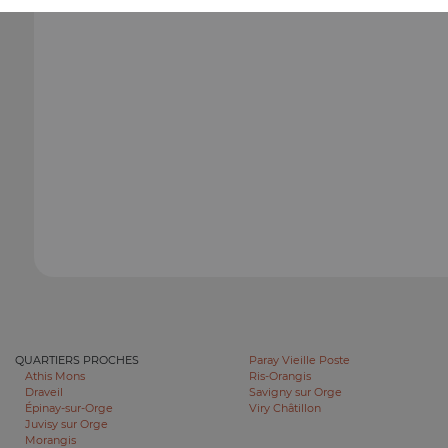
QUARTIERS PROCHES
Paray Vieille Poste
Athis Mons
Ris-Orangis
Draveil
Savigny sur Orge
Épinay-sur-Orge
Viry Châtillon
Juvisy sur Orge
Morangis