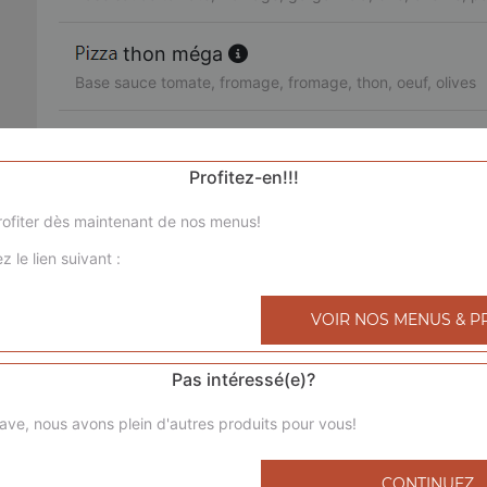
thon méga
Base sauce tomate, fromage, fromage, thon, oeuf, olives
3 jambons méga
Base sauce tomate, fromage, chorizo, jambon de dinde, l
Profitez-en!!!
ofiter dès maintenant de nos menus!
royale méga
z le lien suivant :
Base sauce tomate, fromage, poulet, viande hachée, mer
bolognaise méga
VOIR NOS MENUS & P
Base sauce tomate, fromage, viande hachée, pommes de 
Pas intéressé(e)?
4 saisons méga
ave, nous avons plein d'autres produits pour vous!
Base sauce tomate, fromage, jambon de dinde, champigno
poivrons, olives
CONTINUEZ