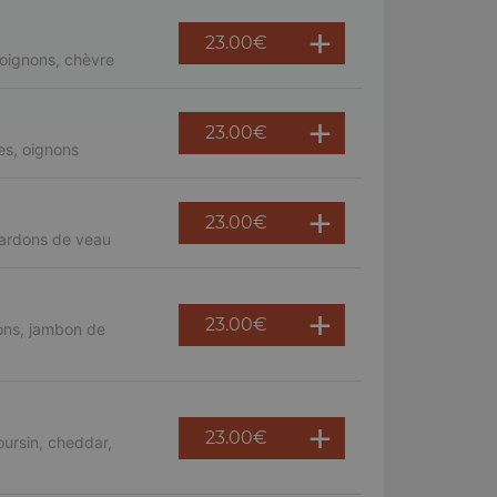
23.00
€
oignons, chèvre
23.00
€
es, oignons
23.00
€
lardons de veau
23.00
€
ons, jambon de
23.00
€
ursin, cheddar,