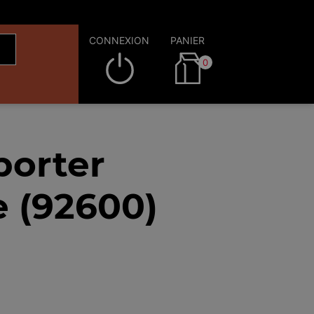
CONNEXION
PANIER
0
porter
e (92600)