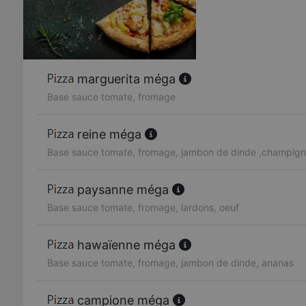
marguerita méga
Base sauce tomate, fromage
reine méga
Base sauce tomate, fromage, jambon de dinde ,champig
paysanne méga
Base sauce tomate, fromage, lardons, oeuf
hawaïenne méga
Base sauce tomate, fromage, jambon de dinde, ananas
campione méga