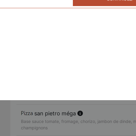
fruits de mer méga
Base sauce tomate, fromage, cocktail de fruits de mer, ail,
américaine méga
Base sauce tomate, fromage, bacon de dinde, oignons, cr
fajitas méga
Base sauce tomate, fromage, poulet, oignons, poivrons
pacifico méga
Base sauce tomate, fromage, saumon fumé, oeufs de lump
citron
san pietro méga
Base sauce tomate, fromage, chorizo, jambon de dinde, 
champignons