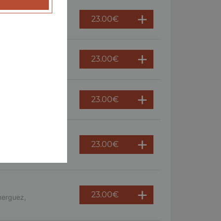
23.00
€
 persil
23.00
€
ème fraîche, oeuf
23.00
€
23.00
€
s, crème fraîche,
23.00
€
merguez,