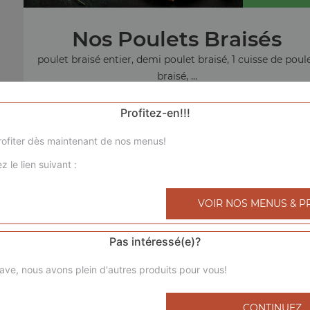
Nos Poulets Braisés
poulet braisé entier, demi poulet braisé, 1 cuisse de poul
braisé, ...
+
Profitez-en!!!
ofiter dès maintenant de nos menus!
z le lien suivant :
menu sandw
VOIR NOS MENUS & P
Pas intéressé(e)?
ave, nous avons plein d'autres produits pour vous!
CONTINUEZ