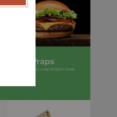
u
Nos Wraps
 wrap tenders, menu wrap tenders steak
+