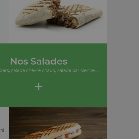
.
Nos Salades
ders, salade chèvre chaud, salade parisienne, ...
+
ni