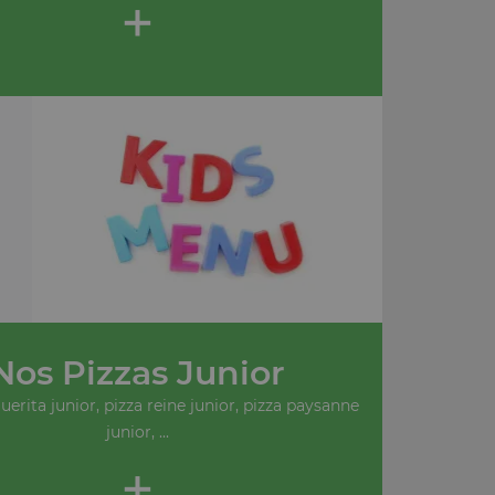
+
Nos Pizzas Junior
erita junior, pizza reine junior, pizza paysanne
junior, ...
+