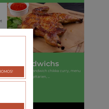
et
Nos Sandwichs
ich kebab, menu sandwich chikka curry, menu
ROMOS!
sandwich végétarien, ...
+