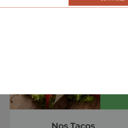
Nos Burgers
menu cheeseburger, menu double cheeseburger, men
triple cheeseburger, ...
+
menu
Nos Tacos