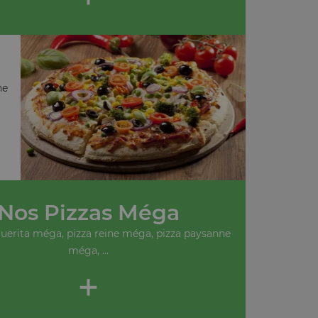
ne
Nos Pizzas Méga
uerita méga, pizza reine méga, pizza paysanne
méga, ...
+