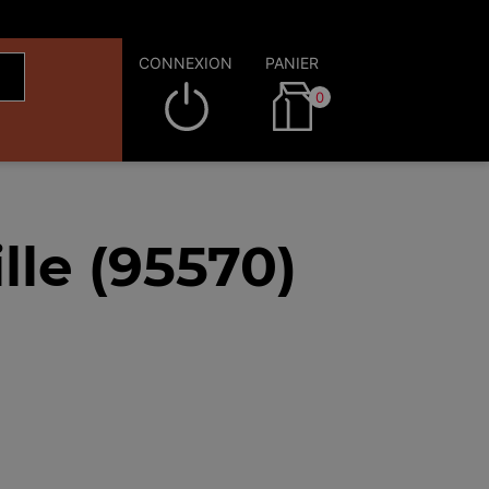
CONNEXION
PANIER
0
lle (95570)