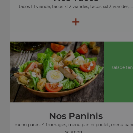
tacos l 1 viande, tacos xl 2 viandes, tacos xxl 3 viandes, ..
+
salade ten
Nos Paninis
menu panini 4 fromages, menu panini poulet, menu pani
saumon, ...