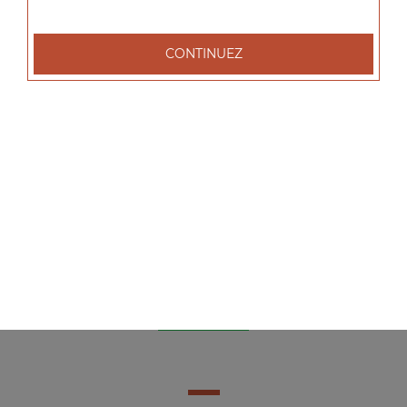
7.00
€
CONTINUEZ
Salade nature
Salade, tomates, olives
4.00
€