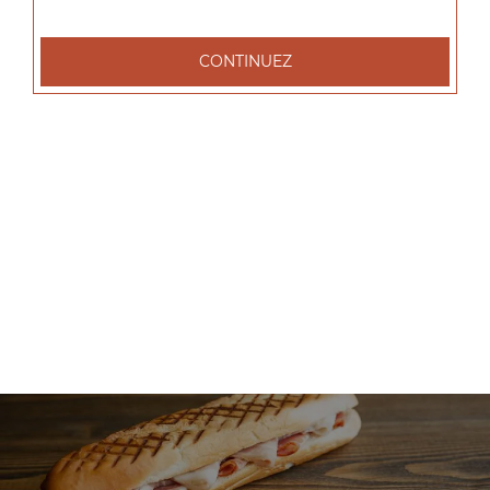
+
CONTINUEZ
Nos Salades
salade tenders, salade chèvre chaud, salade parisienne, ...
+