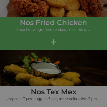
Nos Fried Chicken
fried hot wings, fried tenders, fried mixte, ...
+
Nos Tex Mex
jalapenos 3 pcs, nuggets 3 pcs, mozzarella sticks 3 pcs, ...