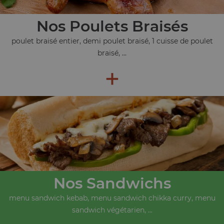
Nos Poulets Braisés
poulet braisé entier, demi poulet braisé, 1 cuisse de poulet
braisé, ...
+
Nos Sandwichs
menu sandwich kebab, menu sandwich chikka curry, menu
sandwich végétarien, ...