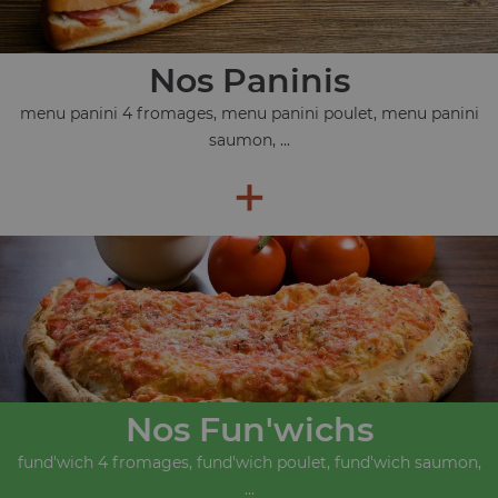
Nos Paninis
menu panini 4 fromages, menu panini poulet, menu panini
saumon, ...
+
Nos Fun'wichs
fund'wich 4 fromages, fund'wich poulet, fund'wich saumon,
...