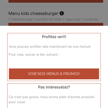
Menu kids cheeseburger
1 cheeseburger 1 portion de frites 1 capri-sun 1 compote
7.50
€
Profitez-en!!!
Vous pouvez profiter dès maintenant de nos menus!
Pour cela, suivez le lien suivant :
VOIR NOS MENUS & PROMOS!
Pas intéressé(e)?
Ce n'est pas grave, nous avons plein d'autres produits
pour vous!