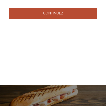
+
CONTINUEZ
Nos Salades
salade tenders, salade chèvre chaud, salade parisienne, ...
+