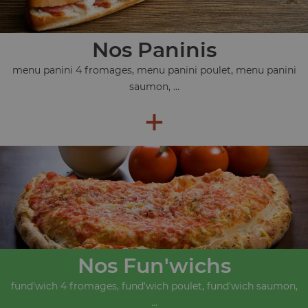
Nos Paninis
menu panini 4 fromages, menu panini poulet, menu panini
saumon, ...
+
Nos Fun'wichs
fund'wich 4 fromages, fund'wich poulet, fund'wich saumon,
...