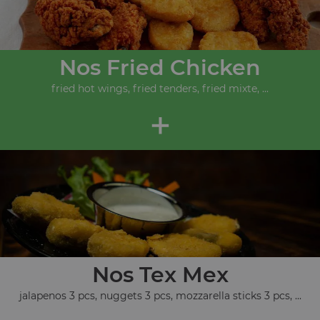
Nos Fried Chicken
fried hot wings, fried tenders, fried mixte, ...
+
Nos Tex Mex
jalapenos 3 pcs, nuggets 3 pcs, mozzarella sticks 3 pcs, ...