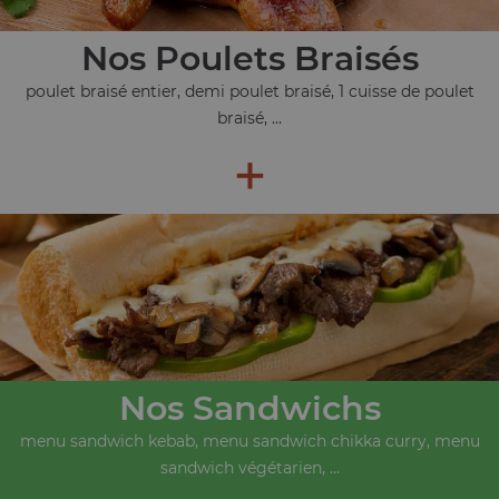
Nos Poulets Braisés
poulet braisé entier, demi poulet braisé, 1 cuisse de poulet
braisé, ...
+
Nos Sandwichs
menu sandwich kebab, menu sandwich chikka curry, menu
sandwich végétarien, ...