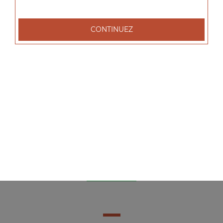
7.00
€
CONTINUEZ
Salade nature
Salade, tomates, olives
4.00
€