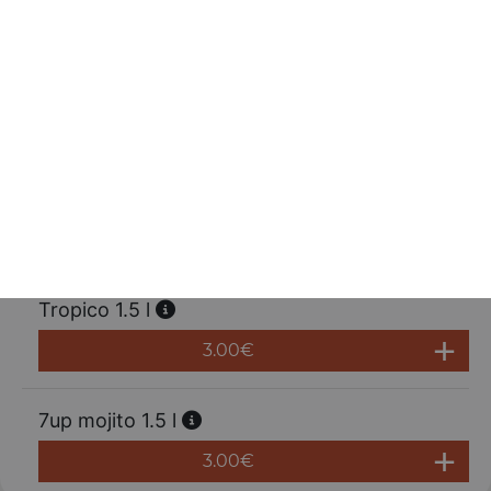
3.00
€
Fanta orange 1,5 l
3.00
€
Oasis tropical 2 l
3.00
€
Tropico 1.5 l
3.00
€
7up mojito 1.5 l
3.00
€