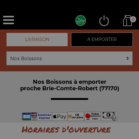
0
LIVRAISON
A EMPORTER
Nos Boissons à emporter
proche Brie-Comte-Robert (77170)
Horaires d'ouverture