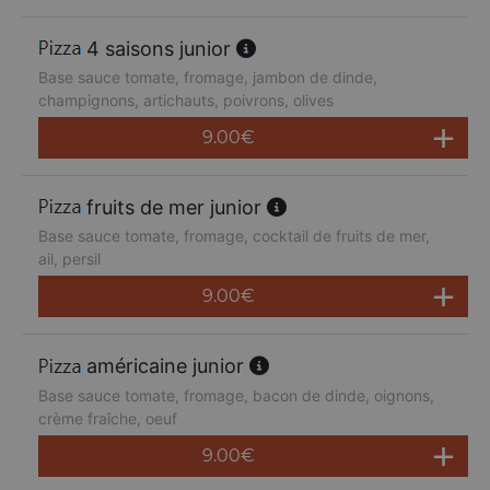
4 saisons junior
Base sauce tomate, fromage, jambon de dinde,
champignons, artichauts, poivrons, olives
9.00
€
fruits de mer junior
Base sauce tomate, fromage, cocktail de fruits de mer,
ail, persil
9.00
€
américaine junior
Base sauce tomate, fromage, bacon de dinde, oignons,
crème fraîche, oeuf
9.00
€