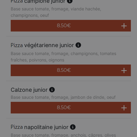
campione junior
Base sauce tomate, fromage, viande hachée,
champignons, oeuf
8.50
€
végétarienne junior
Base sauce tomate, fromage, champignons, tomates
fraîches, poivrons, oignons
8.50
€
Calzone junior
Base sauce tomate, fromage, jambon de dinde, oeuf
8.50
€
napolitaine junior
Base sauce tomate, fromage, anchois, câpres, olives