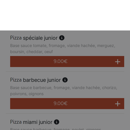
Base sauce tomate, fromage, poulet, poivrons,
champignons, jambon de dinde, cheddar
9.00
€
spéciale junior
Base sauce tomate, fromage, viande hachée, merguez,
boursin, cheddar, oeuf
9.00
€
barbecue junior
Base sauce barbecue, fromage, viande hachée, chorizo,
poivrons, oignons
9.00
€
miami junior
Base sauce barbecue, fromage, poulet, oignons,