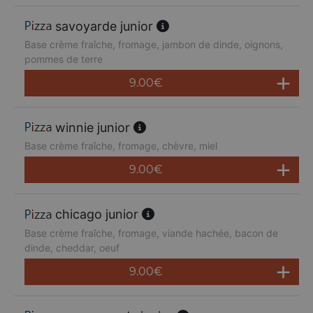
savoyarde junior
Base crème fraîche, fromage, jambon de dinde, oignons,
pommes de terre
9.00
€
winnie junior
Base crème fraîche, fromage, chèvre, miel
9.00
€
chicago junior
Base crème fraîche, fromage, viande hachée, bacon de
dinde, cheddar, oeuf
9.00
€