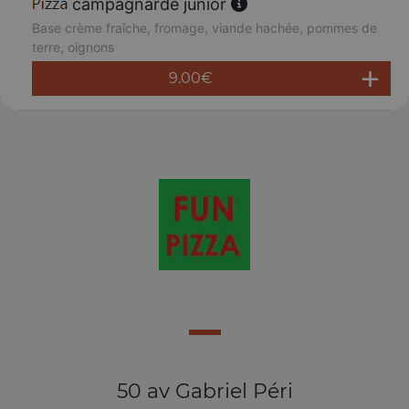
campagnarde junior
Base crème fraîche, fromage, viande hachée, pommes de
terre, oignons
9.00
€
50 av Gabriel Péri