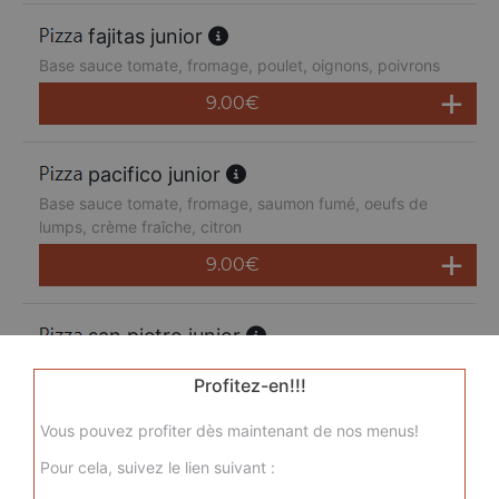
fajitas junior
Base sauce tomate, fromage, poulet, oignons, poivrons
9.00
€
pacifico junior
Base sauce tomate, fromage, saumon fumé, oeufs de
lumps, crème fraîche, citron
9.00
€
san pietro junior
Base sauce tomate, fromage, chorizo, jambon de dinde,
Profitez-en!!!
merguez, champignons
9.00
€
Vous pouvez profiter dès maintenant de nos menus!
Pour cela, suivez le lien suivant :
sicilienne junior