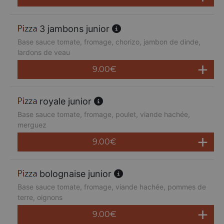
3 jambons junior
Base sauce tomate, fromage, chorizo, jambon de dinde,
lardons de veau
9.00
€
royale junior
Base sauce tomate, fromage, poulet, viande hachée,
merguez
9.00
€
bolognaise junior
Base sauce tomate, fromage, viande hachée, pommes de
terre, oignons
9.00
€