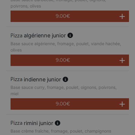
poivrons, olives
9.00
€
algérienne junior
Base sauce algérienne, fromage, poulet, viande hachée,
olives
9.00
€
indienne junior
Base sauce curry, fromage, poulet, oignons, poivrons,
miel
9.00
€
rimini junior
Base crème fraîche, fromage, poulet, champignons