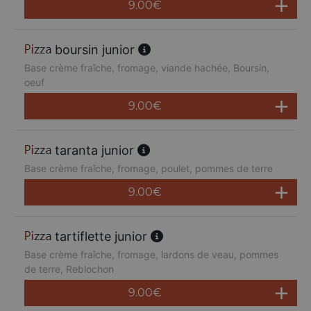
9.00
€
boursin junior
Base crème fraîche, fromage, viande hachée, Boursin,
oeuf
9.00
€
taranta junior
Base crème fraîche, fromage, poulet, pommes de terre
9.00
€
tartiflette junior
Base crème fraîche, fromage, lardons de veau, pommes
de terre, Reblochon
9.00
€