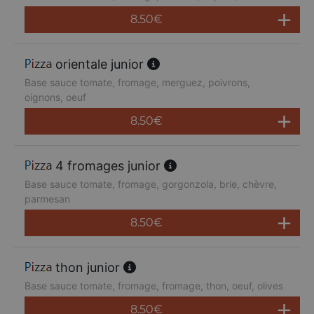
8.50
€
orientale junior
Base sauce tomate, fromage, merguez, poivrons,
oignons, oeuf
8.50
€
4 fromages junior
Base sauce tomate, fromage, gorgonzola, brie, chèvre,
parmesan
8.50
€
thon junior
Base sauce tomate, fromage, fromage, thon, oeuf, olives
8.50
€