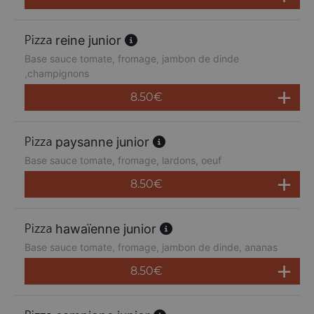
reine junior
Base sauce tomate, fromage, jambon de dinde
,champignons
8.50
€
paysanne junior
Base sauce tomate, fromage, lardons, oeuf
8.50
€
hawaïenne junior
Base sauce tomate, fromage, jambon de dinde, ananas
8.50
€