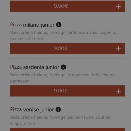
9.00
€
milano junior
Base crème fraîche, fromage, lardons de veau, oignons,
pommes de terre
9.00
€
sardenia junior
Base crème fraîche, fromage, gorgonzola, brie, chèvre,
parmesan
9.00
€
venise junior
Base crème fraîche, fromage, saumon fumé, oeuf de
lumps, citron