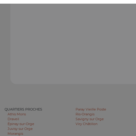
QUARTIERS PROCHES
Paray Vieille Poste
Athis Mons
Ris-Orangis
Draveil
Savigny sur Orge
Épinay-sur-Orge
Viry Châtillon
Juvisy sur Orge
Morangis