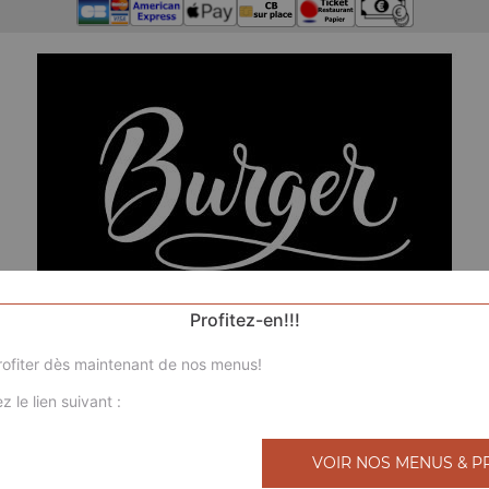
Profitez-en!!!
ofiter dès maintenant de nos menus!
z le lien suivant :
N
VOIR NOS MENUS & P