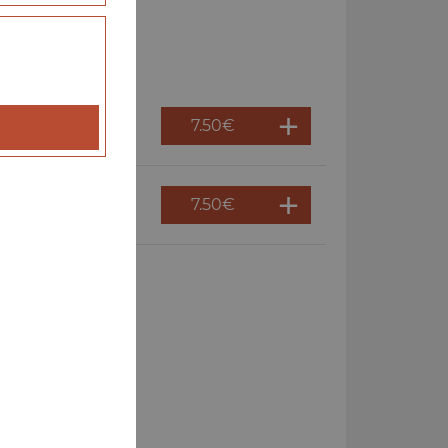
7.50
€
7.50
€