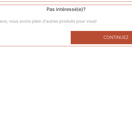
Pas intéressé(e)?
ave, nous avons plein d'autres produits pour vous!
Menu kids nuggets
CONTINUEZ
6 nuggets 1 portion de frites 1 capri-sun 1 compote
Menu kids cheeseburger
1 cheeseburger 1 portion de frites 1 capri-sun 1 compote