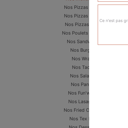
Nos Pizzas Junior
Nos Pizzas Sénior
Ce n'est pas gr
Nos Pizzas Méga
Nos Poulets Braisés
Nos Sandwichs
Nos Burgers
Nos Wraps
Nos Tacos
Nos Salades
Nos Paninis
Nos Fun'wichs
Nos Lasagnes
Nos Fried Chicken
Nos Tex Mex
Nos Desserts