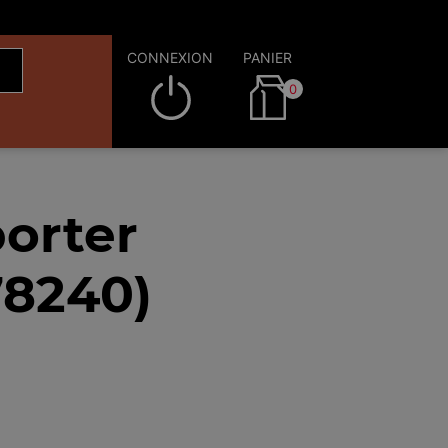
CONNEXION
PANIER
0
orter
78240)