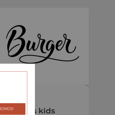
os Menus kids
ROMOS!