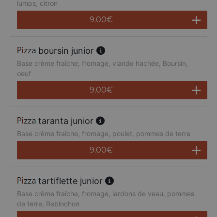
lumps, citron
9.00
€
boursin junior
Base crème fraîche, fromage, viande hachée, Boursin,
oeuf
9.00
€
taranta junior
Base crème fraîche, fromage, poulet, pommes de terre
9.00
€
tartiflette junior
Base crème fraîche, fromage, lardons de veau, pommes
de terre, Reblochon