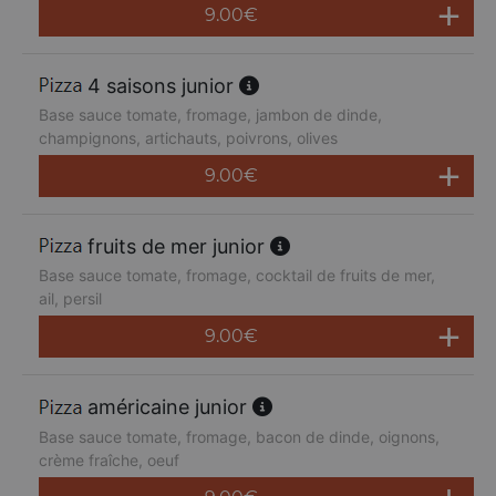
9.00
€
4 saisons junior
Base sauce tomate, fromage, jambon de dinde,
champignons, artichauts, poivrons, olives
9.00
€
fruits de mer junior
Base sauce tomate, fromage, cocktail de fruits de mer,
ail, persil
9.00
€
américaine junior
Base sauce tomate, fromage, bacon de dinde, oignons,
crème fraîche, oeuf