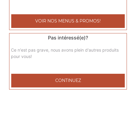
sicilienne junior
Base sauce tomate, fromage, jambon de dinde, poivrons,
VOIR NOS MENUS & PROMOS!
oignons, chèvre
9.00
€
Pas intéressé(e)?
Ce n'est pas grave, nous avons plein d'autres produits
del grec junior
pour vous!
Base sauce tomate, fromage, viande grec, tomates
fraîches, oignons
9.00
€
CONTINUEZ
raclette junior
Base sauce tomate, fromage, raclette, pommes de terre,
lardons de veau
9.00
€