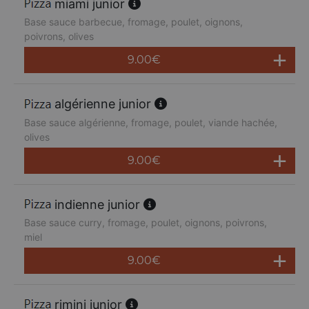
miami junior
Base sauce barbecue, fromage, poulet, oignons,
poivrons, olives
9.00
€
algérienne junior
Base sauce algérienne, fromage, poulet, viande hachée,
olives
9.00
€
indienne junior
Base sauce curry, fromage, poulet, oignons, poivrons,
miel
9.00
€
rimini junior