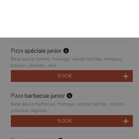
suprême junior
Base sauce tomate, fromage, poulet, poivrons,
champignons, jambon de dinde, cheddar
9.00
€
spéciale junior
Base sauce tomate, fromage, viande hachée, merguez,
boursin, cheddar, oeuf
9.00
€
barbecue junior
Base sauce barbecue, fromage, viande hachée, chorizo,
poivrons, oignons
9.00
€