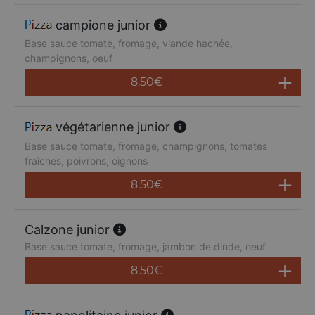
campione junior
Base sauce tomate, fromage, viande hachée,
champignons, oeuf
8.50
€
végétarienne junior
Base sauce tomate, fromage, champignons, tomates
fraîches, poivrons, oignons
8.50
€
Calzone junior
Base sauce tomate, fromage, jambon de dinde, oeuf
8.50
€