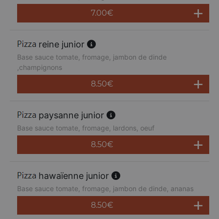
7.00
€
reine junior
Base sauce tomate, fromage, jambon de dinde
,champignons
8.50
€
paysanne junior
Base sauce tomate, fromage, lardons, oeuf
8.50
€
hawaïenne junior
Base sauce tomate, fromage, jambon de dinde, ananas
8.50
€