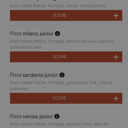
Base crème fraîche, fromage, poulet, champignons
9.00
€
milano junior
Base crème fraîche, fromage, lardons de veau, oignons,
pommes de terre
9.00
€
sardenia junior
Base crème fraîche, fromage, gorgonzola, brie, chèvre,
parmesan
9.00
€
venise junior
Base crème fraîche, fromage, saumon fumé, oeuf de