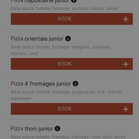
napolitaine junior
Base sauce tomate, fromage, anchois, câpres, olives
8.50
€
orientale junior
Base sauce tomate, fromage, merguez, poivrons,
oignons, oeuf
8.50
€
4 fromages junior
Base sauce tomate, fromage, gorgonzola, brie, chèvre,
parmesan
8.50
€
thon junior
Base sauce tomate, fromage, fromage, thon, oeuf, olives