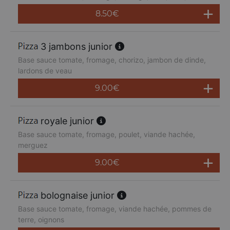
8.50
€
3 jambons junior
Base sauce tomate, fromage, chorizo, jambon de dinde,
lardons de veau
9.00
€
royale junior
Base sauce tomate, fromage, poulet, viande hachée,
merguez
9.00
€
bolognaise junior
Base sauce tomate, fromage, viande hachée, pommes de
terre, oignons