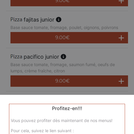
9.00
€
fajitas junior
Base sauce tomate, fromage, poulet, oignons, poivrons
9.00
€
pacifico junior
Base sauce tomate, fromage, saumon fumé, oeufs de
lumps, crème fraîche, citron
9.00
€
san pietro junior
Base sauce tomate, fromage, chorizo, jambon de dinde,
Profitez-en!!!
merguez, champignons
Vous pouvez profiter dès maintenant de nos menus!
9.00
€
Pour cela, suivez le lien suivant :