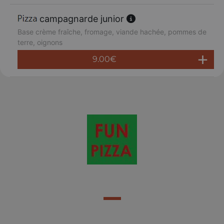
campagnarde junior
Base crème fraîche, fromage, viande hachée, pommes de
terre, oignons
9.00
€