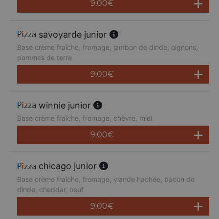
9.00
€
savoyarde junior
Base crème fraîche, fromage, jambon de dinde, oignons,
pommes de terre
9.00
€
winnie junior
Base crème fraîche, fromage, chèvre, miel
9.00
€
chicago junior
Base crème fraîche, fromage, viande hachée, bacon de
dinde, cheddar, oeuf
9.00
€