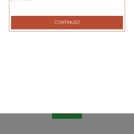
Salade salmone
Salade, tomates, saumon, olives
7.00
€
CONTINUEZ
Salade nature
Salade, tomates, olives
4.00
€