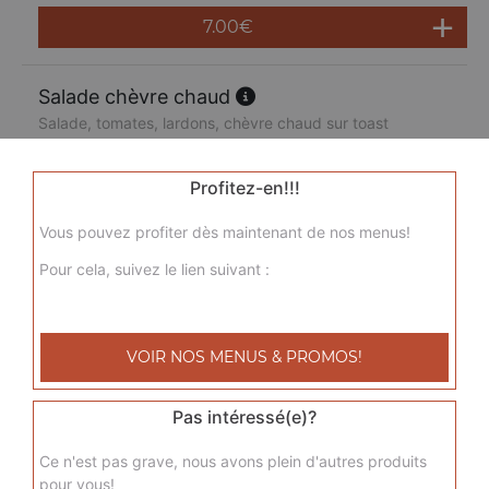
7.00
€
Salade chèvre chaud
Salade, tomates, lardons, chèvre chaud sur toast
7.00
€
Profitez-en!!!
Salade parisienne
Vous pouvez profiter dès maintenant de nos menus!
Salade, tomates, jambon, pommes de terre, olives
Pour cela, suivez le lien suivant :
7.00
€
VOIR NOS MENUS & PROMOS!
Salade au thon
Salade, tomates, thon, pommes de terre, olives
Pas intéressé(e)?
7.00
€
Ce n'est pas grave, nous avons plein d'autres produits
pour vous!