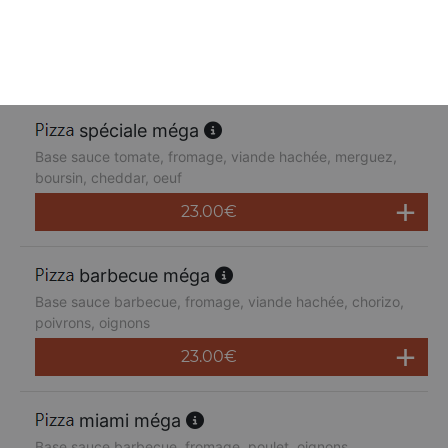
Base sauce tomate, fromage, poulet, poivrons,
champignons, jambon de dinde, cheddar
23.00
€
spéciale méga
Base sauce tomate, fromage, viande hachée, merguez,
boursin, cheddar, oeuf
23.00
€
barbecue méga
Base sauce barbecue, fromage, viande hachée, chorizo,
poivrons, oignons
23.00
€
miami méga
Base sauce barbecue, fromage, poulet, oignons,