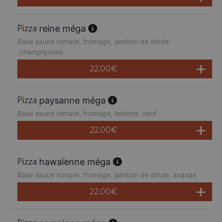
reine méga
Base sauce tomate, fromage, jambon de dinde
,champignons
22.00
€
paysanne méga
Base sauce tomate, fromage, lardons, oeuf
22.00
€
hawaïenne méga
Base sauce tomate, fromage, jambon de dinde, ananas
22.00
€