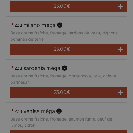
23.00
€
milano méga
Base crème fraîche, fromage, lardons de veau, oignons,
pommes de terre
23.00
€
sardenia méga
Base crème fraîche, fromage, gorgonzola, brie, chèvre,
parmesan
23.00
€
venise méga
Base crème fraîche, fromage, saumon fumé, oeuf de
lumps, citron