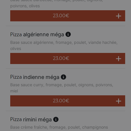
poivrons, olives
23.00
€
algérienne méga
Base sauce algérienne, fromage, poulet, viande hachée,
olives
23.00
€
indienne méga
Base sauce curry, fromage, poulet, oignons, poivrons,
miel
23.00
€
rimini méga
Base crème fraîche, fromage, poulet, champignons