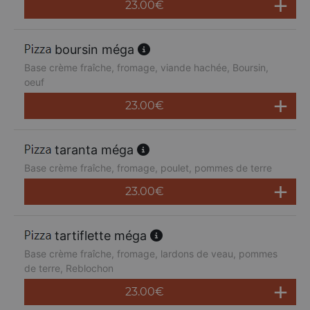
23.00
€
boursin méga
Base crème fraîche, fromage, viande hachée, Boursin,
oeuf
23.00
€
taranta méga
Base crème fraîche, fromage, poulet, pommes de terre
23.00
€
tartiflette méga
Base crème fraîche, fromage, lardons de veau, pommes
de terre, Reblochon
23.00
€