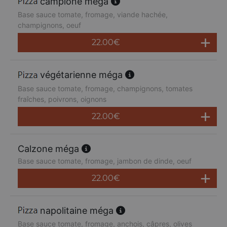
campione méga
Base sauce tomate, fromage, viande hachée,
champignons, oeuf
22.00
€
végétarienne méga
Base sauce tomate, fromage, champignons, tomates
fraîches, poivrons, oignons
22.00
€
Calzone méga
Base sauce tomate, fromage, jambon de dinde, oeuf
22.00
€
napolitaine méga
Base sauce tomate, fromage, anchois, câpres, olives