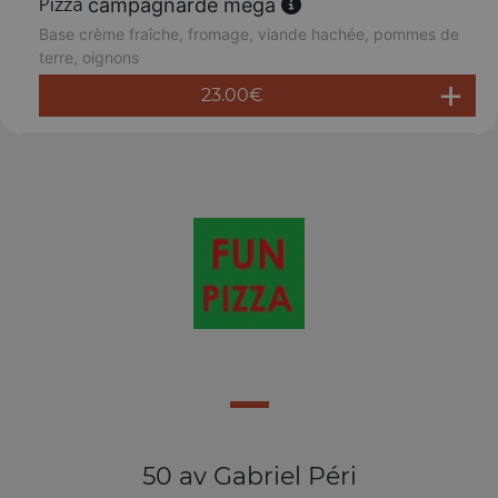
campagnarde méga
Base crème fraîche, fromage, viande hachée, pommes de
terre, oignons
23.00
€
50 av Gabriel Péri