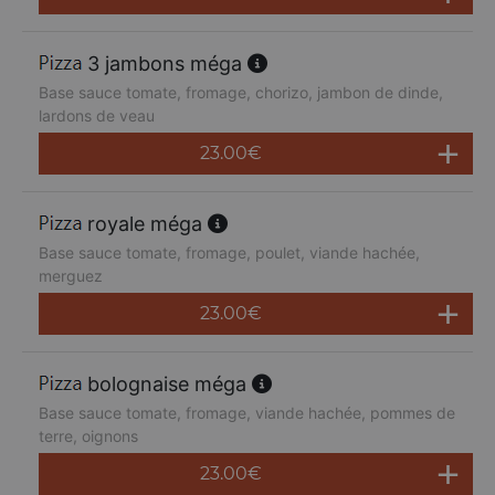
3 jambons méga
Base sauce tomate, fromage, chorizo, jambon de dinde,
lardons de veau
23.00
€
royale méga
Base sauce tomate, fromage, poulet, viande hachée,
merguez
23.00
€
bolognaise méga
Base sauce tomate, fromage, viande hachée, pommes de
terre, oignons
23.00
€