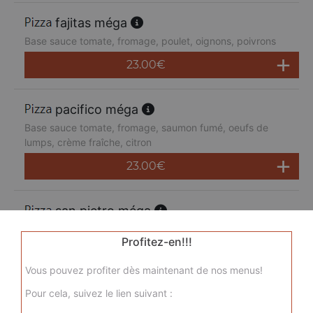
fajitas méga
Base sauce tomate, fromage, poulet, oignons, poivrons
23.00
€
pacifico méga
Base sauce tomate, fromage, saumon fumé, oeufs de
lumps, crème fraîche, citron
23.00
€
san pietro méga
Base sauce tomate, fromage, chorizo, jambon de dinde,
Profitez-en!!!
merguez, champignons
23.00
€
Vous pouvez profiter dès maintenant de nos menus!
Pour cela, suivez le lien suivant :
sicilienne méga