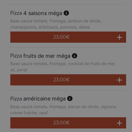
4 saisons méga
Base sauce tomate, fromage, jambon de dinde,
champignons, artichauts, poivrons, olives
23.00
€
fruits de mer méga
Base sauce tomate, fromage, cocktail de fruits de mer,
ail, persil
23.00
€
américaine méga
Base sauce tomate, fromage, bacon de dinde, oignons,
crème fraîche, oeuf
23.00
€