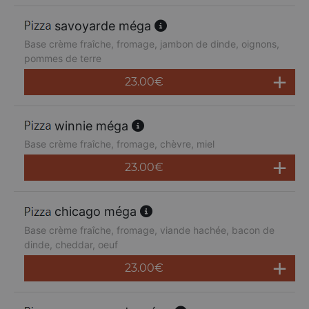
savoyarde méga
Base crème fraîche, fromage, jambon de dinde, oignons,
pommes de terre
23.00
€
winnie méga
Base crème fraîche, fromage, chèvre, miel
23.00
€
chicago méga
Base crème fraîche, fromage, viande hachée, bacon de
dinde, cheddar, oeuf
23.00
€