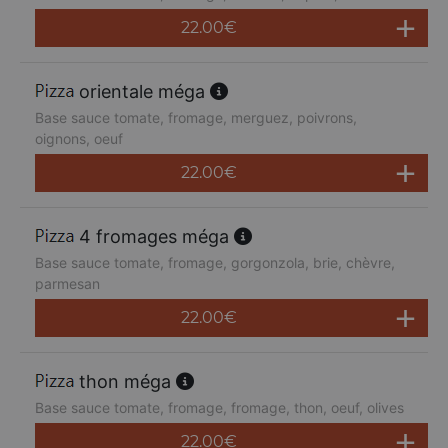
22.00
€
orientale méga
Base sauce tomate, fromage, merguez, poivrons,
oignons, oeuf
22.00
€
4 fromages méga
Base sauce tomate, fromage, gorgonzola, brie, chèvre,
parmesan
22.00
€
thon méga
Base sauce tomate, fromage, fromage, thon, oeuf, olives
22.00
€