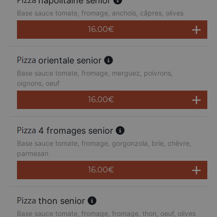
napolitaine senior
Base sauce tomate, fromage, anchois, câpres, olives
16.00
€
orientale senior
Base sauce tomate, fromage, merguez, poivrons,
oignons, oeuf
16.00
€
4 fromages senior
Base sauce tomate, fromage, gorgonzola, brie, chèvre,
parmesan
16.00
€
thon senior
Base sauce tomate, fromage, fromage, thon, oeuf, olives