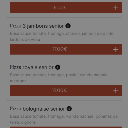
16.00
€
3 jambons senior
Base sauce tomate, fromage, chorizo, jambon de dinde,
lardons de veau
17.00
€
royale senior
Base sauce tomate, fromage, poulet, viande hachée,
merguez
17.00
€
bolognaise senior
Base sauce tomate, fromage, viande hachée, pommes de
terre, oignons