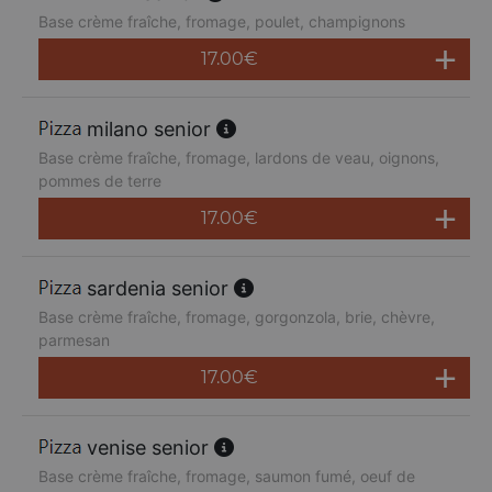
Base crème fraîche, fromage, poulet, champignons
17.00
€
milano senior
Base crème fraîche, fromage, lardons de veau, oignons,
pommes de terre
17.00
€
sardenia senior
Base crème fraîche, fromage, gorgonzola, brie, chèvre,
parmesan
17.00
€
venise senior
Base crème fraîche, fromage, saumon fumé, oeuf de