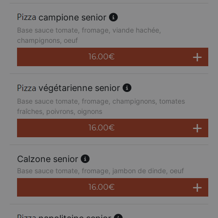
campione senior
Base sauce tomate, fromage, viande hachée,
champignons, oeuf
16.00
€
végétarienne senior
Base sauce tomate, fromage, champignons, tomates
fraîches, poivrons, oignons
16.00
€
Calzone senior
Base sauce tomate, fromage, jambon de dinde, oeuf
16.00
€