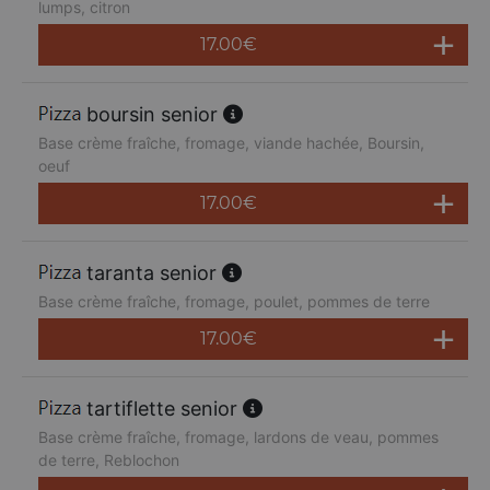
lumps, citron
17.00
€
boursin senior
Base crème fraîche, fromage, viande hachée, Boursin,
oeuf
17.00
€
taranta senior
Base crème fraîche, fromage, poulet, pommes de terre
17.00
€
tartiflette senior
Base crème fraîche, fromage, lardons de veau, pommes
de terre, Reblochon