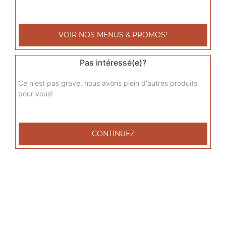
sicilienne senior
Base sauce tomate, fromage, jambon de dinde, poivrons,
VOIR NOS MENUS & PROMOS!
oignons, chèvre
17.00
€
Pas intéressé(e)?
Ce n'est pas grave, nous avons plein d'autres produits
del grec senior
pour vous!
Base sauce tomate, fromage, viande grec, tomates
fraîches, oignons
17.00
€
CONTINUEZ
raclette senior
Base sauce tomate, fromage, raclette, pommes de terre,
lardons de veau
17.00
€