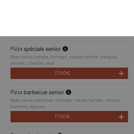
suprême senior
Base sauce tomate, fromage, poulet, poivrons,
champignons, jambon de dinde, cheddar
17.00
€
spéciale senior
Base sauce tomate, fromage, viande hachée, merguez,
boursin, cheddar, oeuf
17.00
€
barbecue senior
Base sauce barbecue, fromage, viande hachée, chorizo,
poivrons, oignons
17.00
€