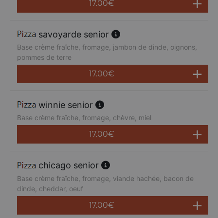
17.00
€
savoyarde senior
Base crème fraîche, fromage, jambon de dinde, oignons,
pommes de terre
17.00
€
winnie senior
Base crème fraîche, fromage, chèvre, miel
17.00
€
chicago senior
Base crème fraîche, fromage, viande hachée, bacon de
dinde, cheddar, oeuf
17.00
€