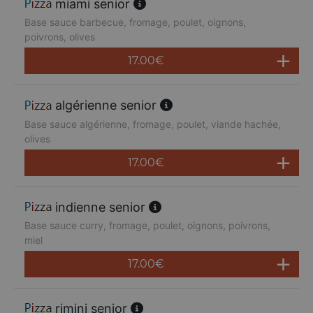
miami senior
Base sauce barbecue, fromage, poulet, oignons,
poivrons, olives
17.00
€
algérienne senior
Base sauce algérienne, fromage, poulet, viande hachée,
olives
17.00
€
indienne senior
Base sauce curry, fromage, poulet, oignons, poivrons,
miel
17.00
€
rimini senior