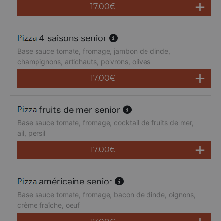
17.00
€
4 saisons senior
Base sauce tomate, fromage, jambon de dinde,
champignons, artichauts, poivrons, olives
17.00
€
fruits de mer senior
Base sauce tomate, fromage, cocktail de fruits de mer,
ail, persil
17.00
€
américaine senior
Base sauce tomate, fromage, bacon de dinde, oignons,
crème fraîche, oeuf