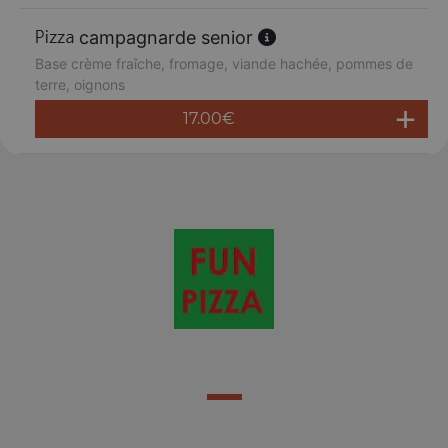
campagnarde senior
Base crème fraîche, fromage, viande hachée, pommes de
terre, oignons
17.00
€