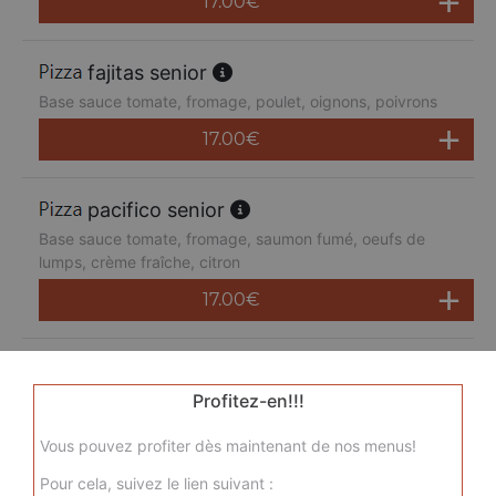
17.00
€
fajitas senior
Base sauce tomate, fromage, poulet, oignons, poivrons
17.00
€
pacifico senior
Base sauce tomate, fromage, saumon fumé, oeufs de
lumps, crème fraîche, citron
17.00
€
san pietro senior
Base sauce tomate, fromage, chorizo, jambon de dinde,
Profitez-en!!!
merguez, champignons
Vous pouvez profiter dès maintenant de nos menus!
17.00
€
Pour cela, suivez le lien suivant :