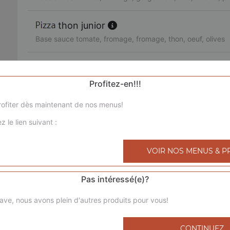
thon junior
Base sauce tomate, fromage, fromage, thon, oeuf, olives
3 jambons junior
Base sauce tomate, fromage, chorizo, jambon de dinde, l
Profitez-en!!!
ofiter dès maintenant de nos menus!
royale junior
z le lien suivant :
Base sauce tomate, fromage, poulet, viande hachée, mer
bolognaise junior
VOIR NOS MENUS & P
Base sauce tomate, fromage, viande hachée, pommes de 
Pas intéressé(e)?
4 saisons junior
ave, nous avons plein d'autres produits pour vous!
Base sauce tomate, fromage, jambon de dinde, champigno
poivrons, olives
CONTINUEZ