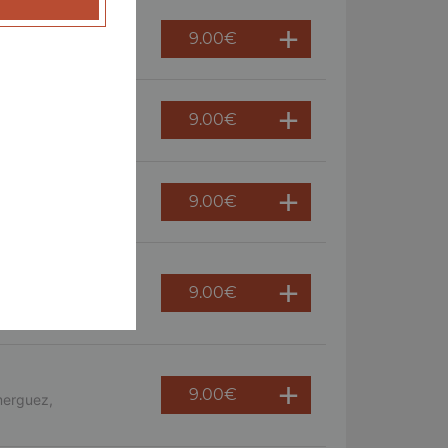
9.00
€
 persil
9.00
€
ème fraîche, oeuf
9.00
€
9.00
€
s, crème fraîche,
9.00
€
merguez,