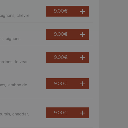
9.00
€
oignons, chèvre
9.00
€
es, oignons
9.00
€
lardons de veau
9.00
€
ons, jambon de
9.00
€
ursin, cheddar,