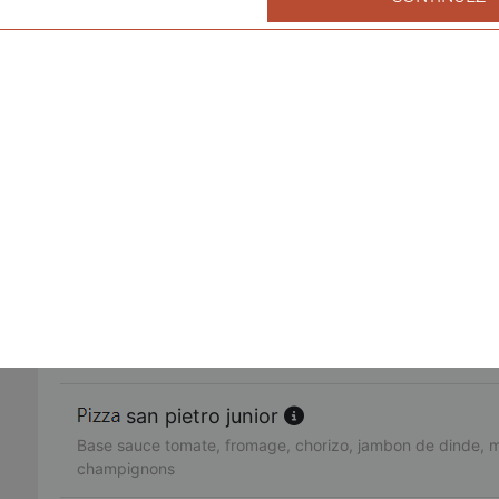
fruits de mer junior
Base sauce tomate, fromage, cocktail de fruits de mer, ail,
américaine junior
Base sauce tomate, fromage, bacon de dinde, oignons, cr
fajitas junior
Base sauce tomate, fromage, poulet, oignons, poivrons
pacifico junior
Base sauce tomate, fromage, saumon fumé, oeufs de lump
citron
san pietro junior
Base sauce tomate, fromage, chorizo, jambon de dinde, 
champignons