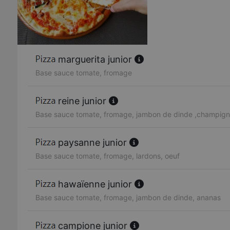
marguerita junior
Base sauce tomate, fromage
reine junior
Base sauce tomate, fromage, jambon de dinde ,champig
paysanne junior
Base sauce tomate, fromage, lardons, oeuf
hawaïenne junior
Base sauce tomate, fromage, jambon de dinde, ananas
campione junior