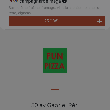
campagnarde méga
Base crème fraîche, fromage, viande hachée, pommes de
terre, oignons
23.00
€
50 av Gabriel Péri