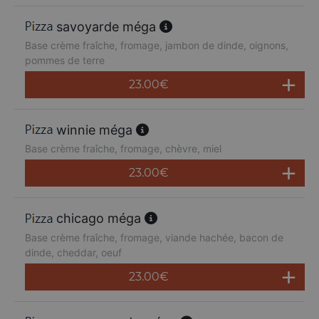
savoyarde méga
Base crème fraîche, fromage, jambon de dinde, oignons,
pommes de terre
23.00
€
winnie méga
Base crème fraîche, fromage, chèvre, miel
23.00
€
chicago méga
Base crème fraîche, fromage, viande hachée, bacon de
dinde, cheddar, oeuf
23.00
€