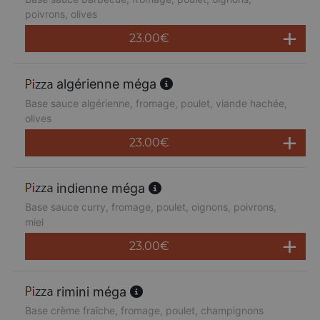
poivrons, olives
23.00
€
algérienne méga
Base sauce algérienne, fromage, poulet, viande hachée,
olives
23.00
€
indienne méga
Base sauce curry, fromage, poulet, oignons, poivrons,
miel
23.00
€
rimini méga
Base crème fraîche, fromage, poulet, champignons