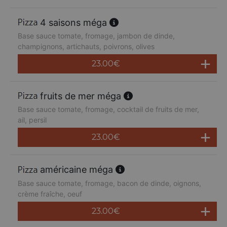
4 saisons méga
Base sauce tomate, fromage, jambon de dinde,
champignons, artichauts, poivrons, olives
23.00
€
fruits de mer méga
Base sauce tomate, fromage, cocktail de fruits de mer,
ail, persil
23.00
€
américaine méga
Base sauce tomate, fromage, bacon de dinde, oignons,
crème fraîche, oeuf
23.00
€