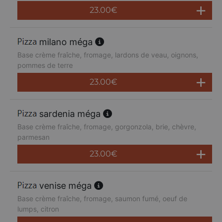
23.00
€
milano méga
Base crème fraîche, fromage, lardons de veau, oignons,
pommes de terre
23.00
€
sardenia méga
Base crème fraîche, fromage, gorgonzola, brie, chèvre,
parmesan
23.00
€
venise méga
Base crème fraîche, fromage, saumon fumé, oeuf de
lumps, citron