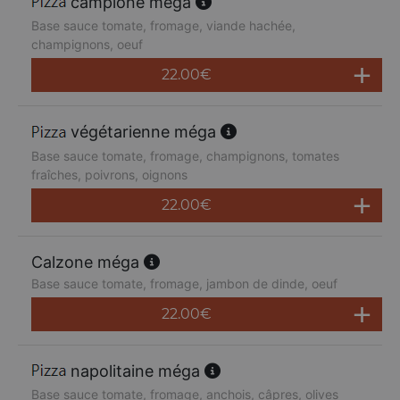
campione méga
Base sauce tomate, fromage, viande hachée,
champignons, oeuf
22.00
€
végétarienne méga
Base sauce tomate, fromage, champignons, tomates
fraîches, poivrons, oignons
22.00
€
Calzone méga
Base sauce tomate, fromage, jambon de dinde, oeuf
22.00
€
napolitaine méga
Base sauce tomate, fromage, anchois, câpres, olives