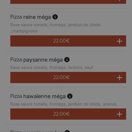
reine méga
Base sauce tomate, fromage, jambon de dinde
,champignons
22.00
€
paysanne méga
Base sauce tomate, fromage, lardons, oeuf
22.00
€
hawaïenne méga
Base sauce tomate, fromage, jambon de dinde, ananas
22.00
€