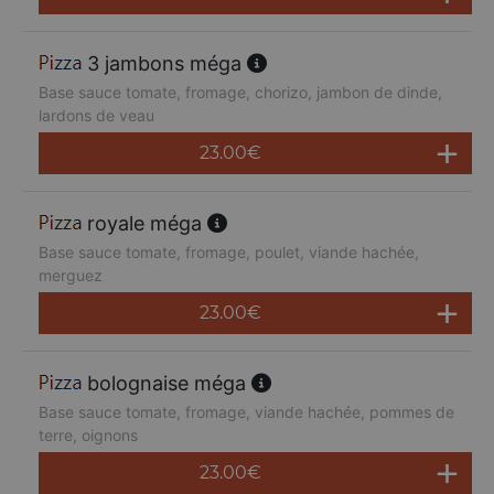
3 jambons méga
Base sauce tomate, fromage, chorizo, jambon de dinde,
lardons de veau
23.00
€
royale méga
Base sauce tomate, fromage, poulet, viande hachée,
merguez
23.00
€
bolognaise méga
Base sauce tomate, fromage, viande hachée, pommes de
terre, oignons
23.00
€