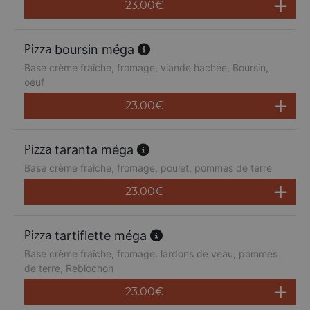
23.00
€
boursin méga
Base crème fraîche, fromage, viande hachée, Boursin,
oeuf
23.00
€
taranta méga
Base crème fraîche, fromage, poulet, pommes de terre
23.00
€
tartiflette méga
Base crème fraîche, fromage, lardons de veau, pommes
de terre, Reblochon
23.00
€