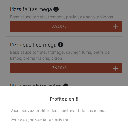
fajitas méga
Base sauce tomate, fromage, poulet, oignons, poivrons
23.00
€
pacifico méga
Base sauce tomate, fromage, saumon fumé, oeufs de
lumps, crème fraîche, citron
23.00
€
san pietro méga
Base sauce tomate, fromage, chorizo, jambon de dinde,
Profitez-en!!!
merguez, champignons
23.00
€
Vous pouvez profiter dès maintenant de nos menus!
Pour cela, suivez le lien suivant :
sicilienne méga