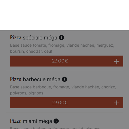
Base sauce tomate, fromage, poulet, poivrons,
champignons, jambon de dinde, cheddar
23.00
€
spéciale méga
Base sauce tomate, fromage, viande hachée, merguez,
boursin, cheddar, oeuf
23.00
€
barbecue méga
Base sauce barbecue, fromage, viande hachée, chorizo,
poivrons, oignons
23.00
€
miami méga
Base sauce barbecue, fromage, poulet, oignons,