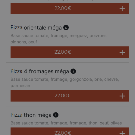
22.00
€
orientale méga
Base sauce tomate, fromage, merguez, poivrons,
oignons, oeuf
22.00
€
4 fromages méga
Base sauce tomate, fromage, gorgonzola, brie, chèvre,
parmesan
22.00
€
thon méga
Base sauce tomate, fromage, fromage, thon, oeuf, olives
22.00
€