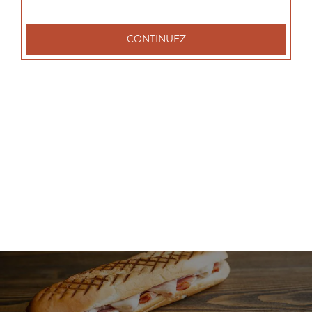
+
CONTINUEZ
Nos Salades
salade tenders, salade chèvre chaud, salade parisienne, ...
+