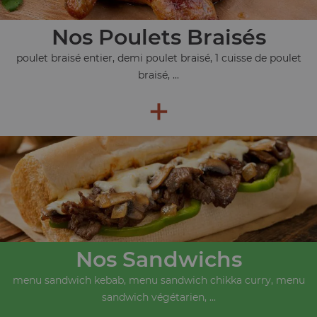
Nos Poulets Braisés
poulet braisé entier, demi poulet braisé, 1 cuisse de poulet
braisé, ...
+
Nos Sandwichs
menu sandwich kebab, menu sandwich chikka curry, menu
sandwich végétarien, ...