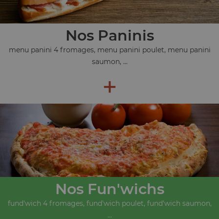
Nos Paninis
menu panini 4 fromages, menu panini poulet, menu panini
saumon, ...
+
Nos Fun'wichs
fund'wich 4 fromages, fund'wich poulet, fund'wich saumon,
...