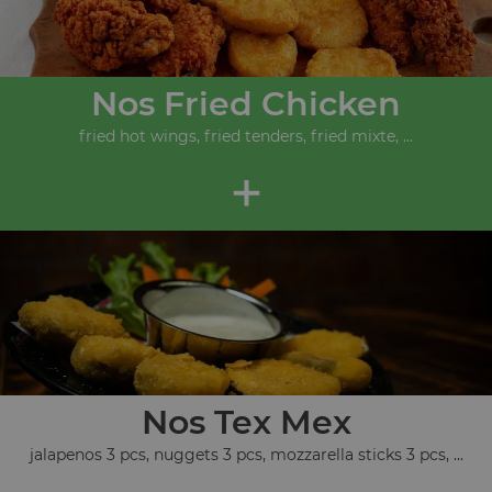
Nos Fried Chicken
fried hot wings, fried tenders, fried mixte, ...
+
Nos Tex Mex
jalapenos 3 pcs, nuggets 3 pcs, mozzarella sticks 3 pcs, ...