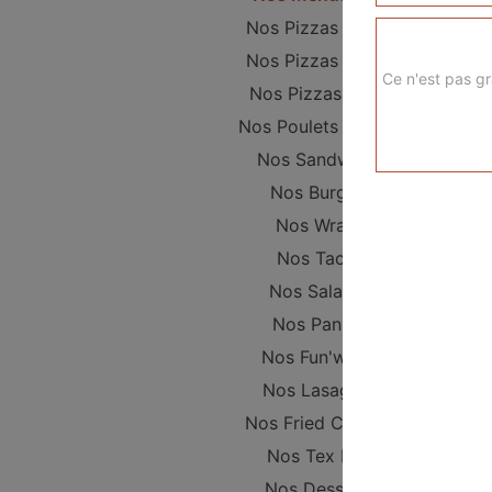
Nos Pizzas Junior
Nos Pizzas Sénior
Ce n'est pas gr
Nos Pizzas Méga
Nos Poulets Braisés
Nos Sandwichs
Nos Burgers
Nos Wraps
Nos Tacos
Nos Salades
Nos Paninis
Nos Fun'wichs
Nos Lasagnes
Nos Fried Chicken
Nos Tex Mex
Nos Desserts