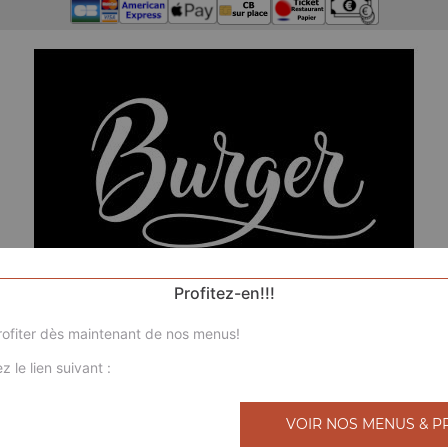
Profitez-en!!!
ofiter dès maintenant de nos menus!
z le lien suivant :
N
VOIR NOS MENUS & P