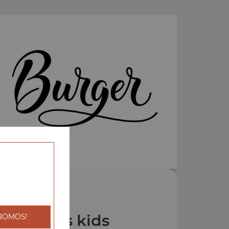
os Menus kids
ROMOS!