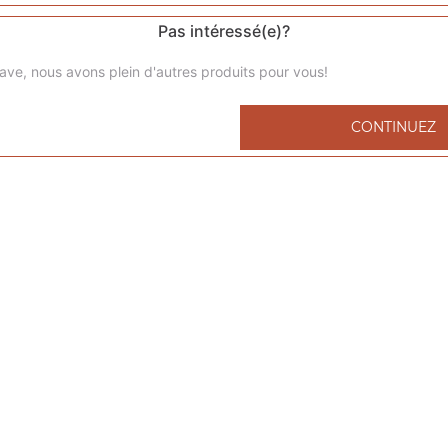
Pas intéressé(e)?
ave, nous avons plein d'autres produits pour vous!
Menu kids nuggets
CONTINUEZ
6 nuggets 1 portion de frites 1 capri-sun 1 compote
Menu kids cheeseburger
1 cheeseburger 1 portion de frites 1 capri-sun 1 compote