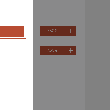
7.50
€
7.50
€