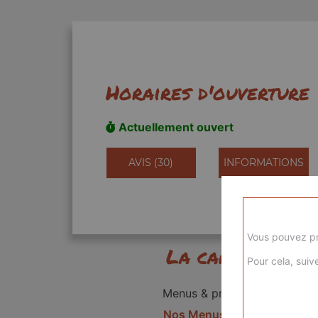
Horaires d'ouverture
Actuellement ouvert
AVIS (30)
INFORMATIONS
Vous pouvez pr
La carte
Pour cela, suive
Menus & promos
Nos Menus kids