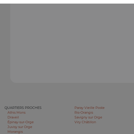
QUARTIERS PROCHES
Paray Vieille Poste
Athis Mons
Ris-Orangis
Draveil
Savigny sur Orge
Épinay-sur-Orge
Viry Châtillon
Juvisy sur Orge
Morangis