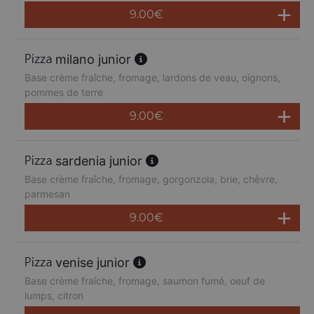
9.00
€
milano junior
Base crème fraîche, fromage, lardons de veau, oignons,
pommes de terre
9.00
€
sardenia junior
Base crème fraîche, fromage, gorgonzola, brie, chèvre,
parmesan
9.00
€
venise junior
Base crème fraîche, fromage, saumon fumé, oeuf de
lumps, citron