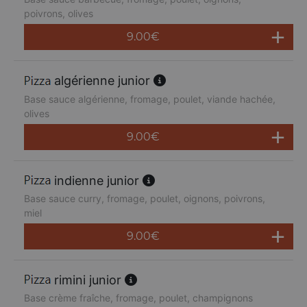
poivrons, olives
9.00
€
algérienne junior
Base sauce algérienne, fromage, poulet, viande hachée,
olives
9.00
€
indienne junior
Base sauce curry, fromage, poulet, oignons, poivrons,
miel
9.00
€
rimini junior
Base crème fraîche, fromage, poulet, champignons