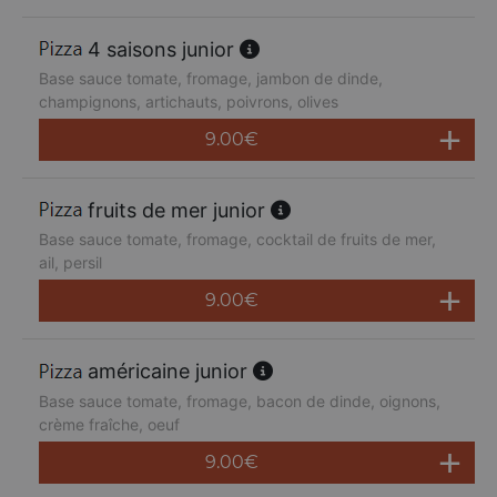
4 saisons junior
Base sauce tomate, fromage, jambon de dinde,
champignons, artichauts, poivrons, olives
9.00
€
fruits de mer junior
Base sauce tomate, fromage, cocktail de fruits de mer,
ail, persil
9.00
€
américaine junior
Base sauce tomate, fromage, bacon de dinde, oignons,
crème fraîche, oeuf
9.00
€