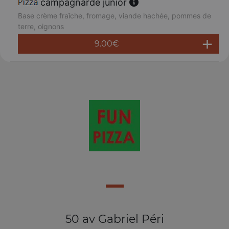
campagnarde junior
Base crème fraîche, fromage, viande hachée, pommes de
terre, oignons
9.00
€
50 av Gabriel Péri