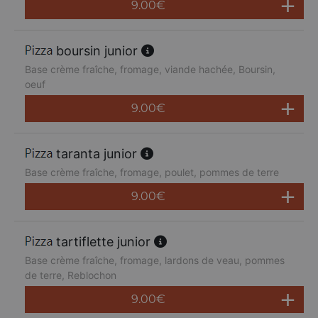
9.00
€
boursin junior
Base crème fraîche, fromage, viande hachée, Boursin,
oeuf
9.00
€
taranta junior
Base crème fraîche, fromage, poulet, pommes de terre
9.00
€
tartiflette junior
Base crème fraîche, fromage, lardons de veau, pommes
de terre, Reblochon
9.00
€