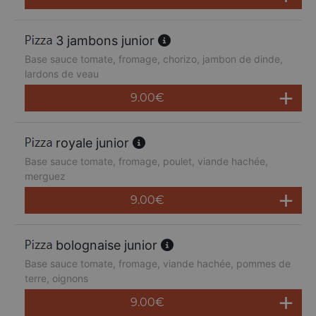
3 jambons junior
Base sauce tomate, fromage, chorizo, jambon de dinde,
lardons de veau
9.00
€
royale junior
Base sauce tomate, fromage, poulet, viande hachée,
merguez
9.00
€
bolognaise junior
Base sauce tomate, fromage, viande hachée, pommes de
terre, oignons
9.00
€