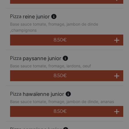
reine junior
Base sauce tomate, fromage, jambon de dinde
,champignons
8.50
€
paysanne junior
Base sauce tomate, fromage, lardons, oeuf
8.50
€
hawaïenne junior
Base sauce tomate, fromage, jambon de dinde, ananas
8.50
€