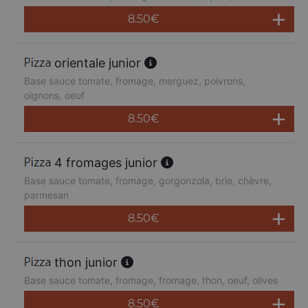
8.50
€
orientale junior
Base sauce tomate, fromage, merguez, poivrons,
oignons, oeuf
8.50
€
4 fromages junior
Base sauce tomate, fromage, gorgonzola, brie, chèvre,
parmesan
8.50
€
thon junior
Base sauce tomate, fromage, fromage, thon, oeuf, olives
8.50
€