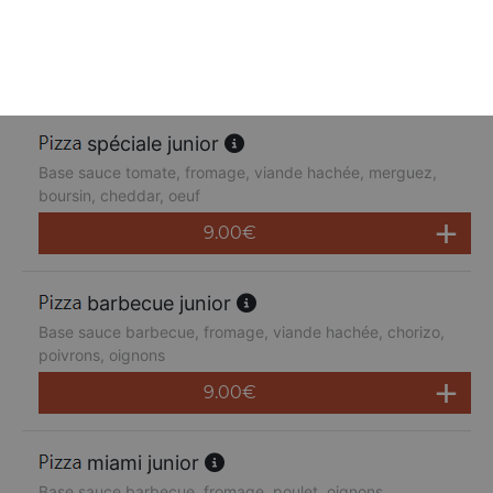
Base sauce tomate, fromage, poulet, poivrons,
champignons, jambon de dinde, cheddar
9.00
€
spéciale junior
Base sauce tomate, fromage, viande hachée, merguez,
boursin, cheddar, oeuf
9.00
€
barbecue junior
Base sauce barbecue, fromage, viande hachée, chorizo,
poivrons, oignons
9.00
€
miami junior
Base sauce barbecue, fromage, poulet, oignons,