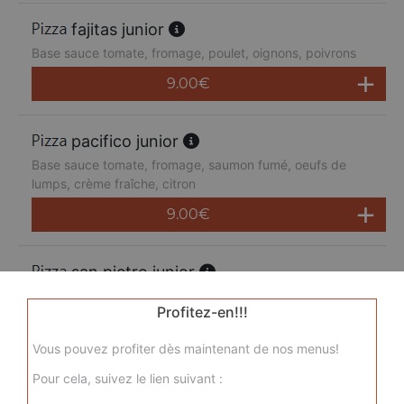
fajitas junior
Base sauce tomate, fromage, poulet, oignons, poivrons
9.00
€
pacifico junior
Base sauce tomate, fromage, saumon fumé, oeufs de
lumps, crème fraîche, citron
9.00
€
san pietro junior
Base sauce tomate, fromage, chorizo, jambon de dinde,
Profitez-en!!!
merguez, champignons
9.00
€
Vous pouvez profiter dès maintenant de nos menus!
Pour cela, suivez le lien suivant :
sicilienne junior