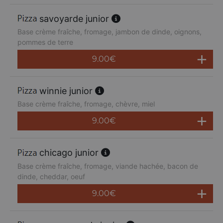
savoyarde junior
Base crème fraîche, fromage, jambon de dinde, oignons,
pommes de terre
9.00
€
winnie junior
Base crème fraîche, fromage, chèvre, miel
9.00
€
chicago junior
Base crème fraîche, fromage, viande hachée, bacon de
dinde, cheddar, oeuf
9.00
€