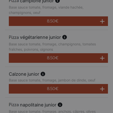
campione junior
Base sauce tomate, fromage, viande hachée,
champignons, oeuf
8.50
€
végétarienne junior
Base sauce tomate, fromage, champignons, tomates
fraîches, poivrons, oignons
8.50
€
Calzone junior
Base sauce tomate, fromage, jambon de dinde, oeuf
8.50
€
napolitaine junior
Base sauce tomate, fromage, anchois, câpres, olives