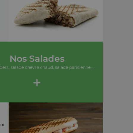
.
Nos Salades
ders, salade chèvre chaud, salade parisienne, ...
+
ni