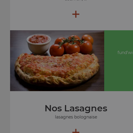
+
fund'wi
Nos Lasagnes
lasagnes bolognaise
+