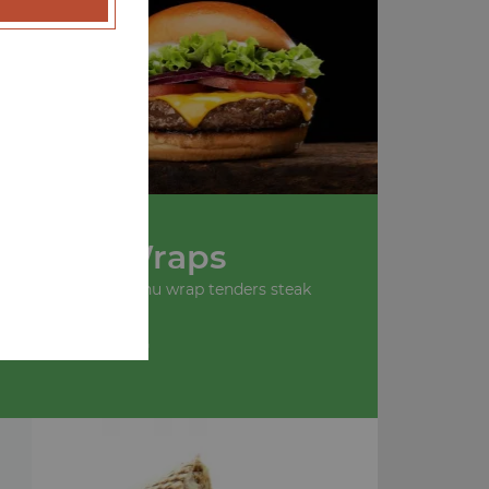
u
Nos Wraps
 wrap tenders, menu wrap tenders steak
+