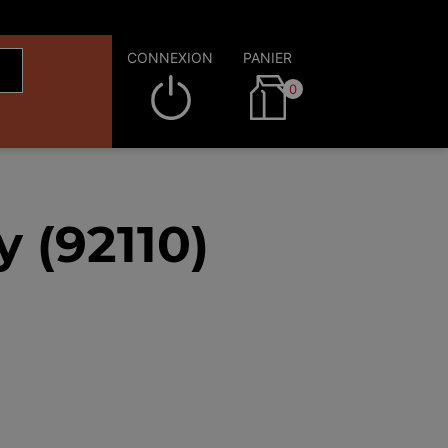
CONNEXION
PANIER
0
 (92110)