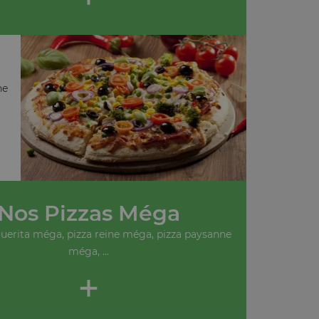
ne
Nos Pizzas Méga
uerita méga, pizza reine méga, pizza paysanne
méga, ...
+