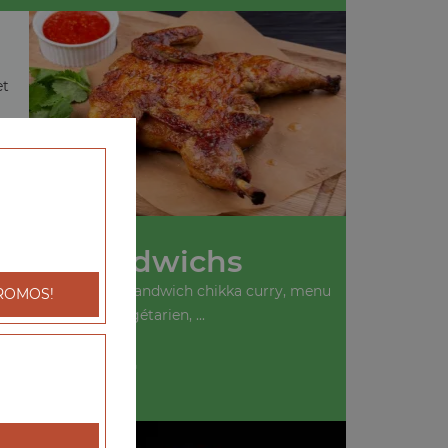
et
Nos Sandwichs
ich kebab, menu sandwich chikka curry, menu
ROMOS!
sandwich végétarien, ...
+