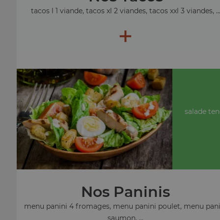
tacos l 1 viande, tacos xl 2 viandes, tacos xxl 3 viandes, ..
+
salade ten
Nos Paninis
menu panini 4 fromages, menu panini poulet, menu pani
saumon, ...