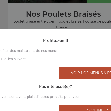
Nos Poulets Braisés
poulet braisé entier, demi poulet braisé, 1 cuisse de poul
braisé, ...
+
Profitez-en!!!
ofiter dès maintenant de nos menus!
z le lien suivant :
menu sandw
VOIR NOS MENUS & P
Pas intéressé(e)?
ave, nous avons plein d'autres produits pour vous!
CONTINUEZ