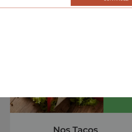
Nos Burgers
menu cheeseburger, menu double cheeseburger, men
triple cheeseburger, ...
+
menu
Nos Tacos