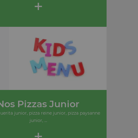
+
Nos Pizzas Junior
erita junior, pizza reine junior, pizza paysanne
junior, ...
+