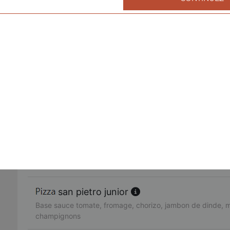
fruits de mer junior
Base sauce tomate, fromage, cocktail de fruits de mer, ail,
américaine junior
Base sauce tomate, fromage, bacon de dinde, oignons, cr
fajitas junior
Base sauce tomate, fromage, poulet, oignons, poivrons
pacifico junior
Base sauce tomate, fromage, saumon fumé, oeufs de lump
citron
san pietro junior
Base sauce tomate, fromage, chorizo, jambon de dinde, 
champignons