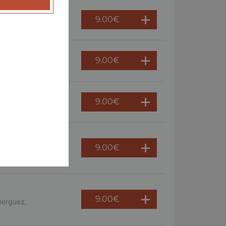
9.00
€
 persil
9.00
€
ème fraîche, oeuf
9.00
€
9.00
€
s, crème fraîche,
9.00
€
merguez,