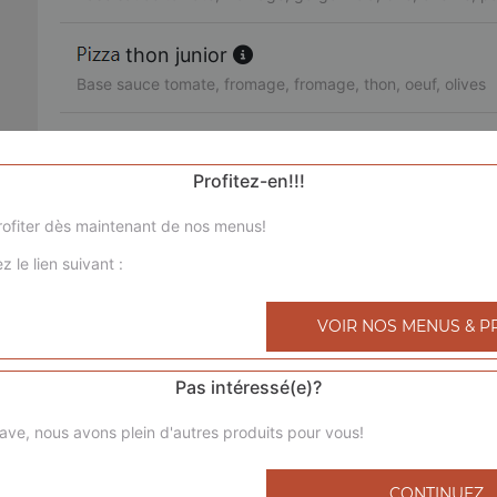
thon junior
Base sauce tomate, fromage, fromage, thon, oeuf, olives
3 jambons junior
Base sauce tomate, fromage, chorizo, jambon de dinde, l
Profitez-en!!!
ofiter dès maintenant de nos menus!
royale junior
z le lien suivant :
Base sauce tomate, fromage, poulet, viande hachée, mer
bolognaise junior
VOIR NOS MENUS & P
Base sauce tomate, fromage, viande hachée, pommes de 
Pas intéressé(e)?
4 saisons junior
ave, nous avons plein d'autres produits pour vous!
Base sauce tomate, fromage, jambon de dinde, champigno
poivrons, olives
CONTINUEZ