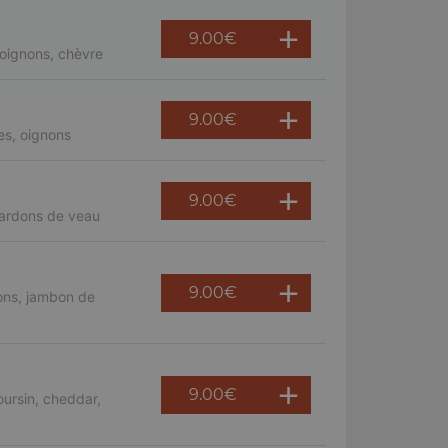
9.00
€
oignons, chèvre
9.00
€
es, oignons
9.00
€
lardons de veau
9.00
€
ons, jambon de
9.00
€
ursin, cheddar,