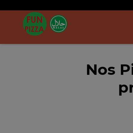
Nos P
p