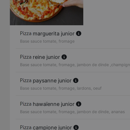
marguerita junior
Base sauce tomate, fromage
reine junior
Base sauce tomate, fromage, jambon de dinde ,champig
paysanne junior
Base sauce tomate, fromage, lardons, oeuf
hawaïenne junior
Base sauce tomate, fromage, jambon de dinde, ananas
campione junior