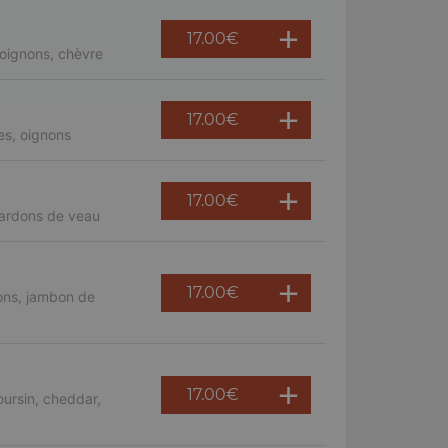
17.00
€
oignons, chèvre
17.00
€
es, oignons
17.00
€
lardons de veau
17.00
€
ons, jambon de
17.00
€
ursin, cheddar,