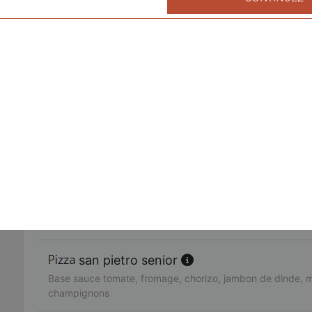
fruits de mer senior
Base sauce tomate, fromage, cocktail de fruits de mer, ail,
américaine senior
Base sauce tomate, fromage, bacon de dinde, oignons, cr
fajitas senior
Base sauce tomate, fromage, poulet, oignons, poivrons
pacifico senior
Base sauce tomate, fromage, saumon fumé, oeufs de lump
citron
san pietro senior
Base sauce tomate, fromage, chorizo, jambon de dinde, 
champignons