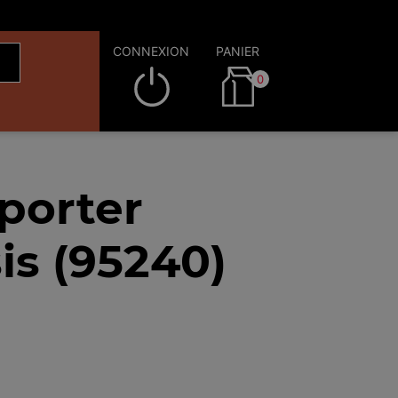
CONNEXION
PANIER
0
porter
is (95240)