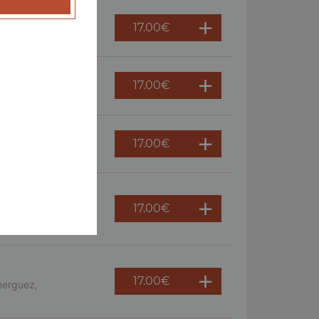
17.00
€
 persil
17.00
€
ème fraîche, oeuf
17.00
€
17.00
€
s, crème fraîche,
17.00
€
merguez,