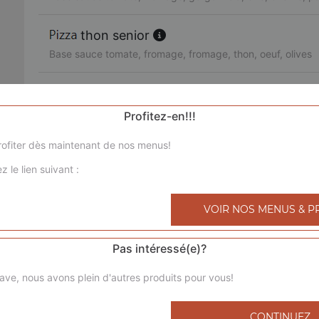
thon senior
Base sauce tomate, fromage, fromage, thon, oeuf, olives
3 jambons senior
Base sauce tomate, fromage, chorizo, jambon de dinde, l
Profitez-en!!!
ofiter dès maintenant de nos menus!
royale senior
z le lien suivant :
Base sauce tomate, fromage, poulet, viande hachée, mer
bolognaise senior
VOIR NOS MENUS & P
Base sauce tomate, fromage, viande hachée, pommes de 
Pas intéressé(e)?
4 saisons senior
ave, nous avons plein d'autres produits pour vous!
Base sauce tomate, fromage, jambon de dinde, champigno
poivrons, olives
CONTINUEZ