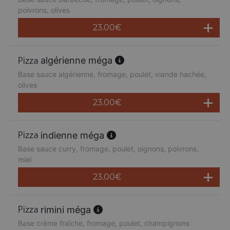
poivrons, olives
23.00
€
algérienne méga
Base sauce algérienne, fromage, poulet, viande hachée,
olives
23.00
€
indienne méga
Base sauce curry, fromage, poulet, oignons, poivrons,
miel
23.00
€
rimini méga
Base crème fraîche, fromage, poulet, champignons