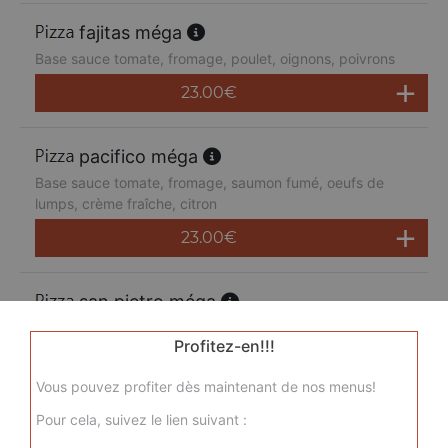
fajitas méga
Base sauce tomate, fromage, poulet, oignons, poivrons
23.00
€
pacifico méga
Base sauce tomate, fromage, saumon fumé, oeufs de
lumps, crème fraîche, citron
23.00
€
san pietro méga
Base sauce tomate, fromage, chorizo, jambon de dinde,
Profitez-en!!!
merguez, champignons
23.00
€
Vous pouvez profiter dès maintenant de nos menus!
Pour cela, suivez le lien suivant :
sicilienne méga