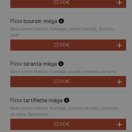
23.00
€
boursin méga
Base crème fraîche, fromage, viande hachée, Boursin,
oeuf
23.00
€
taranta méga
Base crème fraîche, fromage, poulet, pommes de terre
23.00
€
tartiflette méga
Base crème fraîche, fromage, lardons de veau, pommes
de terre, Reblochon
23.00
€