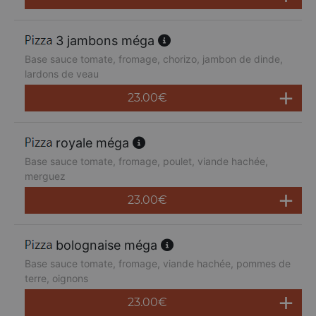
3 jambons méga
Base sauce tomate, fromage, chorizo, jambon de dinde,
lardons de veau
23.00
€
royale méga
Base sauce tomate, fromage, poulet, viande hachée,
merguez
23.00
€
bolognaise méga
Base sauce tomate, fromage, viande hachée, pommes de
terre, oignons
23.00
€