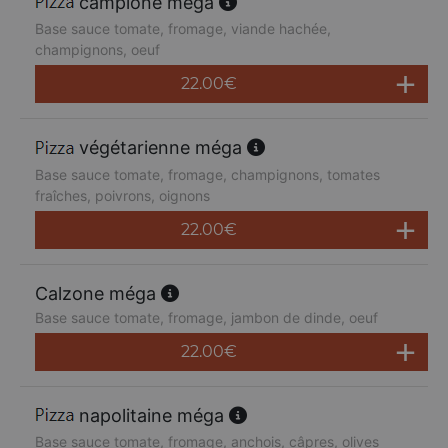
campione méga
Base sauce tomate, fromage, viande hachée,
champignons, oeuf
22.00
€
végétarienne méga
Base sauce tomate, fromage, champignons, tomates
fraîches, poivrons, oignons
22.00
€
Calzone méga
Base sauce tomate, fromage, jambon de dinde, oeuf
22.00
€
napolitaine méga
Base sauce tomate, fromage, anchois, câpres, olives