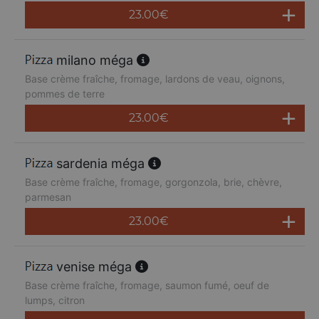
23.00
€
milano méga
Base crème fraîche, fromage, lardons de veau, oignons,
pommes de terre
23.00
€
sardenia méga
Base crème fraîche, fromage, gorgonzola, brie, chèvre,
parmesan
23.00
€
venise méga
Base crème fraîche, fromage, saumon fumé, oeuf de
lumps, citron