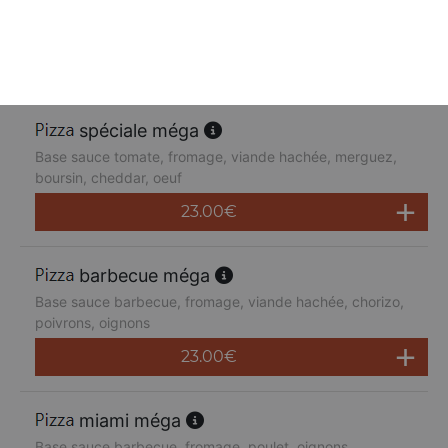
Base sauce tomate, fromage, poulet, poivrons,
champignons, jambon de dinde, cheddar
23.00
€
spéciale méga
Base sauce tomate, fromage, viande hachée, merguez,
boursin, cheddar, oeuf
23.00
€
barbecue méga
Base sauce barbecue, fromage, viande hachée, chorizo,
poivrons, oignons
23.00
€
miami méga
Base sauce barbecue, fromage, poulet, oignons,