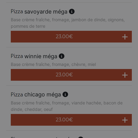
savoyarde méga
Base crème fraîche, fromage, jambon de dinde, oignons,
pommes de terre
23.00
€
winnie méga
Base crème fraîche, fromage, chèvre, miel
23.00
€
chicago méga
Base crème fraîche, fromage, viande hachée, bacon de
dinde, cheddar, oeuf
23.00
€