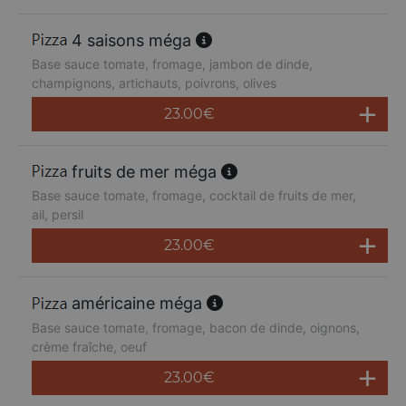
4 saisons méga
Base sauce tomate, fromage, jambon de dinde,
champignons, artichauts, poivrons, olives
23.00
€
fruits de mer méga
Base sauce tomate, fromage, cocktail de fruits de mer,
ail, persil
23.00
€
américaine méga
Base sauce tomate, fromage, bacon de dinde, oignons,
crème fraîche, oeuf
23.00
€