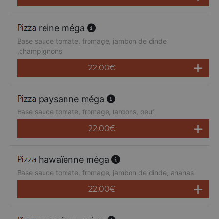
reine méga
Base sauce tomate, fromage, jambon de dinde
,champignons
22.00
€
paysanne méga
Base sauce tomate, fromage, lardons, oeuf
22.00
€
hawaïenne méga
Base sauce tomate, fromage, jambon de dinde, ananas
22.00
€