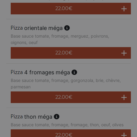
22.00
€
orientale méga
Base sauce tomate, fromage, merguez, poivrons,
oignons, oeuf
22.00
€
4 fromages méga
Base sauce tomate, fromage, gorgonzola, brie, chèvre,
parmesan
22.00
€
thon méga
Base sauce tomate, fromage, fromage, thon, oeuf, olives
22.00
€