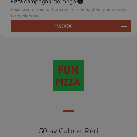
campagnarde méga
Base crème fraîche, fromage, viande hachée, pommes de
terre, oignons
23.00
€
50 av Gabriel Péri