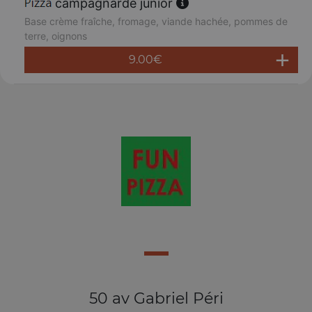
campagnarde junior
Base crème fraîche, fromage, viande hachée, pommes de
terre, oignons
9.00
€
50 av Gabriel Péri