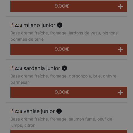
9.00
€
milano junior
Base crème fraîche, fromage, lardons de veau, oignons,
pommes de terre
9.00
€
sardenia junior
Base crème fraîche, fromage, gorgonzola, brie, chèvre,
parmesan
9.00
€
venise junior
Base crème fraîche, fromage, saumon fumé, oeuf de
lumps, citron