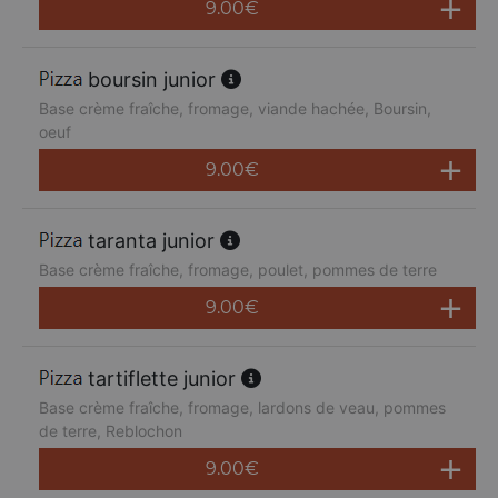
9.00
€
boursin junior
Base crème fraîche, fromage, viande hachée, Boursin,
oeuf
9.00
€
taranta junior
Base crème fraîche, fromage, poulet, pommes de terre
9.00
€
tartiflette junior
Base crème fraîche, fromage, lardons de veau, pommes
de terre, Reblochon
9.00
€