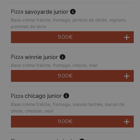
savoyarde junior
Base crème fraîche, fromage, jambon de dinde, oignons,
pommes de terre
9.00
€
winnie junior
Base crème fraîche, fromage, chèvre, miel
9.00
€
chicago junior
Base crème fraîche, fromage, viande hachée, bacon de
dinde, cheddar, oeuf
9.00
€