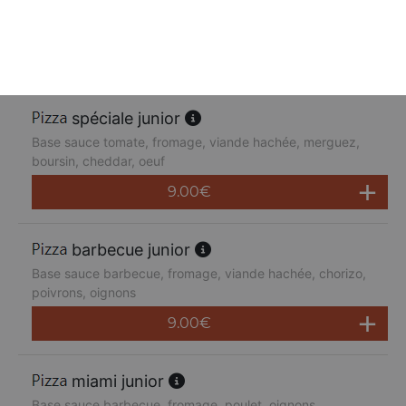
Base sauce tomate, fromage, poulet, poivrons,
champignons, jambon de dinde, cheddar
9.00
€
spéciale junior
Base sauce tomate, fromage, viande hachée, merguez,
boursin, cheddar, oeuf
9.00
€
barbecue junior
Base sauce barbecue, fromage, viande hachée, chorizo,
poivrons, oignons
9.00
€
miami junior
Base sauce barbecue, fromage, poulet, oignons,