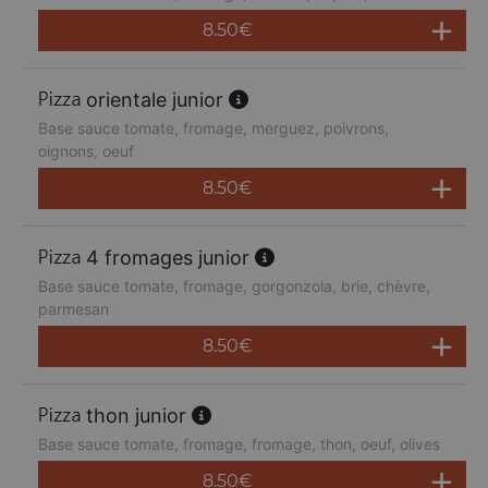
8.50
€
orientale junior
Base sauce tomate, fromage, merguez, poivrons,
oignons, oeuf
8.50
€
4 fromages junior
Base sauce tomate, fromage, gorgonzola, brie, chèvre,
parmesan
8.50
€
thon junior
Base sauce tomate, fromage, fromage, thon, oeuf, olives
8.50
€