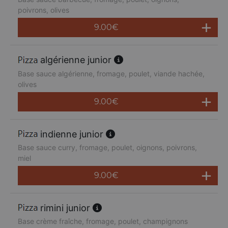
poivrons, olives
9.00
€
algérienne junior
Base sauce algérienne, fromage, poulet, viande hachée,
olives
9.00
€
indienne junior
Base sauce curry, fromage, poulet, oignons, poivrons,
miel
9.00
€
rimini junior
Base crème fraîche, fromage, poulet, champignons