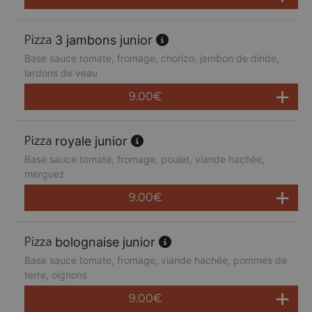
3 jambons junior
Base sauce tomate, fromage, chorizo, jambon de dinde,
lardons de veau
9.00
€
royale junior
Base sauce tomate, fromage, poulet, viande hachée,
merguez
9.00
€
bolognaise junior
Base sauce tomate, fromage, viande hachée, pommes de
terre, oignons
9.00
€