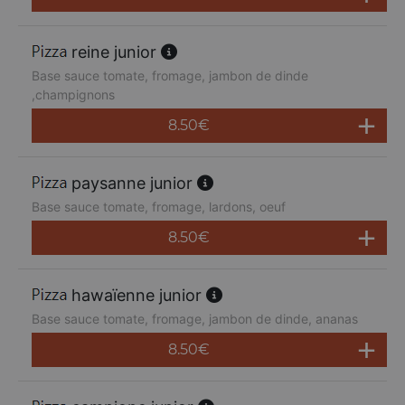
reine junior
Base sauce tomate, fromage, jambon de dinde
,champignons
8.50
€
paysanne junior
Base sauce tomate, fromage, lardons, oeuf
8.50
€
hawaïenne junior
Base sauce tomate, fromage, jambon de dinde, ananas
8.50
€