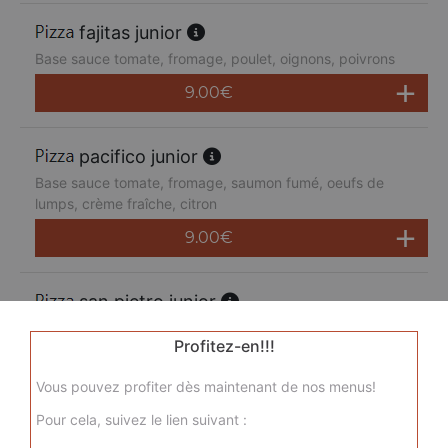
fajitas junior
Base sauce tomate, fromage, poulet, oignons, poivrons
9.00
€
pacifico junior
Base sauce tomate, fromage, saumon fumé, oeufs de
lumps, crème fraîche, citron
9.00
€
san pietro junior
Base sauce tomate, fromage, chorizo, jambon de dinde,
Profitez-en!!!
merguez, champignons
9.00
€
Vous pouvez profiter dès maintenant de nos menus!
Pour cela, suivez le lien suivant :
sicilienne junior