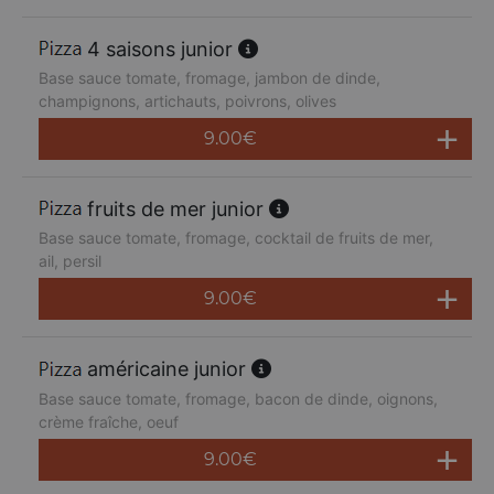
4 saisons junior
Base sauce tomate, fromage, jambon de dinde,
champignons, artichauts, poivrons, olives
9.00
€
fruits de mer junior
Base sauce tomate, fromage, cocktail de fruits de mer,
ail, persil
9.00
€
américaine junior
Base sauce tomate, fromage, bacon de dinde, oignons,
crème fraîche, oeuf
9.00
€