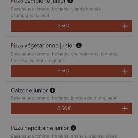
campione junior
Base sauce tomate, fromage, viande hachée,
champignons, oeuf
8.50
€
végétarienne junior
Base sauce tomate, fromage, champignons, tomates
fraîches, poivrons, oignons
8.50
€
Calzone junior
Base sauce tomate, fromage, jambon de dinde, oeuf
8.50
€
napolitaine junior
Base sauce tomate, fromage, anchois, câpres, olives